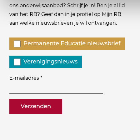
ons onderwijsaanbod? Schrijf je in! Ben je al lid
van het RB? Geef dan in je profiel op Mijn RB
aan welke nieuwsbrieven je wil ontvangen.
Welke
Permanente Educatie nieuwsbrief
nieuwsbrieven
zou
Verenigingsnieuws
je
willen
E-mailadres
*
ontvangen?
naam@bedrijf.nl