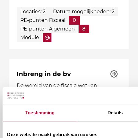
Locaties: 2
Datum mogelijkheden: 2
PE-punten Fiscaal
0
PE-punten Algemeen
8
Module
Inbreng in de bv
De wereld van de fiscale wet- en
regelgeving ontwikkelt zich in een rap
tempo. In deze basismodule ‘Inbreng in
de bv’ van RB Academy leer je alle
Toestemming
Details
juridische achtergronden kennen.…
Locaties: 2
Datum mogelijkheden: 2
Deze website maakt gebruik van cookies