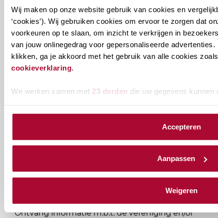
PE-punten Fiscaal
8
Wij maken op onze website gebruik van cookies en vergelijk
PE-punten Algemeen
0
‘cookies’). Wij gebruiken cookies om ervoor te zorgen dat o
voorkeuren op te slaan, om inzicht te verkrijgen in bezoeke
Module
van jouw onlinegedrag voor gepersonaliseerde advertenties. 
klikken, ga je akkoord met het gebruik van alle cookies zo
cookieverklaring
.
1
2
3
We werken samen met
23 derden
die uw gegevens kunnen 
Accepteren
Ontvang informatie over de
Aanpassen
vereniging en/of ons
onderwijsaanbod?
Weigeren
Ontvang informatie m.b.t. de vereniging en/of