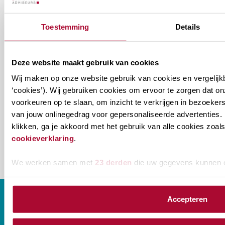
Welke
Permanente Educatie nieuwsbrief
Toestemming
Details
nieuwsbrieven
zou
Verenigingsnieuws
je
Deze website maakt gebruik van cookies
willen
E-mailadres
*
Wij maken op onze website gebruik van cookies en vergelijk
ontvangen?
‘cookies’). Wij gebruiken cookies om ervoor te zorgen dat o
voorkeuren op te slaan, om inzicht te verkrijgen in bezoeke
naam@bedrijf.nl
van jouw onlinegedrag voor gepersonaliseerde advertenties. 
klikken, ga je akkoord met het gebruik van alle cookies zo
cookieverklaring
.
We werken samen met
23 derden
die uw gegevens kunnen 
Accepteren