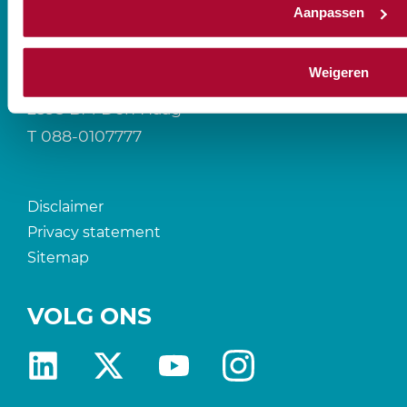
Aanpassen
CONTACT
Weigeren
Prinses Beatrixlaan 544
2595 BM Den Haag
T
088-0107777
Disclaimer
Privacy statement
Sitemap
VOLG ONS