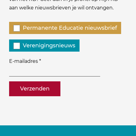
aan welke nieuwsbrieven je wil ontvangen.
Welke
Permanente Educatie nieuwsbrief
nieuwsbrieven
zou
Verenigingsnieuws
je
willen
E-mailadres
*
ontvangen?
naam@bedrijf.nl