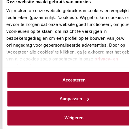
excl. btw
Deze website maakt gebruik van cookies
Wij maken op onze website gebruik van cookies en vergelijk
technieken (gezamenlijk: ‘cookies’). Wij gebruiken cookies 
Voor wie niet langer actief is in de
ervoor te zorgen dat onze website goed functioneert, om jou
praktijk, maar verbonden wil blijven
voorkeuren op te slaan, om inzicht te verkrijgen in
bezoekersgedrag en om een profiel op te bouwen van jouw
Vakblad 'Het Register'
onlinegedrag voor gepersonaliseerde advertenties. Door op
Jaarlijks congres (RB-dag)
‘Accepteer alle cookies’ te klikken, ga je akkoord met het ge
Actuele digitale nieuwsvoorziening
van alle cookies zoals omschreven in onze
privacy- en
Deelname aan een actief
cookieverklaring
.
discussieforum
Persoonlijk ‘Mijn RB-profiel’
We werken samen met
23 derden
die uw gegevens kunnen
Accepteren
ontvangen en verwerken.
Belangenbehartiging
Aanpassen
Lees meer voordelen
Weigeren
Bekijk de voorwaarden