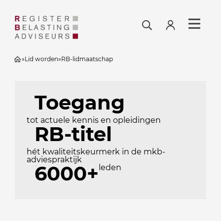
»
Lid worden
»
RB-lidmaatschap
Toegang
tot actuele kennis en opleidingen
RB-titel
hét kwaliteitskeurmerk in de mkb-
adviespraktijk
6000+
leden