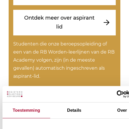
Ontdek meer over aspirant
lid
Studenten die onze beroepsopleiding of
een van de RB Worden-leerlijnen van de RB
Academy volgen, zijn (in de meeste
gevallen) automatisch ingeschreven als
aspirant-lid.
Buitengewoon
lidmaatschap
Toestemming
Details
Over
€ 205
/ jaar