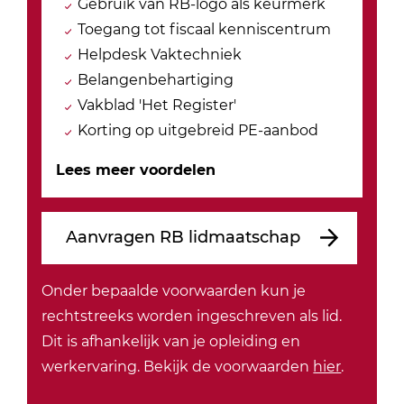
Gebruik van RB-logo als keurmerk
Toegang tot fiscaal kenniscentrum
Helpdesk Vaktechniek
Belangenbehartiging
Vakblad 'Het Register'
Korting op uitgebreid PE-aanbod
Lees meer voordelen
Aanvragen RB lidmaatschap
Onder bepaalde voorwaarden kun je
rechtstreeks worden ingeschreven als lid.
Dit is afhankelijk van je opleiding en
werkervaring. Bekijk de voorwaarden
hier
.