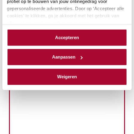
profiel op te bouwen van jouw onlinegedrag voor
gepersonaliseerde advertenties. Door op ‘Accepteer alle
cookies’ te klikken, ga je akkoord met het gebruik van
alle cookies zoals omschreven in onze
privacy- en
cookieverklaring
.
Accepteren
We werken samen met
23 derden
die uw gegevens
kunnen ontvangen en verwerken.
Aanpassen
Weigeren