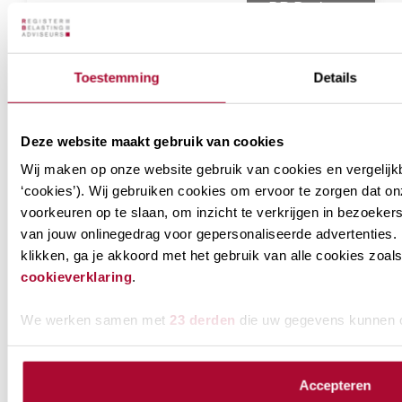
RB Podcast
Toestemming
Details
Deze website maakt gebruik van cookies
Wij maken op onze website gebruik van cookies en vergelijk
‘cookies’). Wij gebruiken cookies om ervoor te zorgen dat o
voorkeuren op te slaan, om inzicht te verkrijgen in bezoeke
van jouw onlinegedrag voor gepersonaliseerde advertenties. 
klikken, ga je akkoord met het gebruik van alle cookies zo
RB Podcast (afl. 151): Martin
cookieverklaring
.
Hommersom over fiscaliteit
We werken samen met
23 derden
die uw gegevens kunnen 
rondom het raadslidmaatschap
4 maart 2026
Accepteren