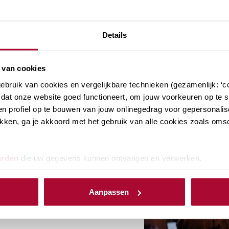
+ Ontvang extra voor
Details
 van cookies
bruik van cookies en vergelijkbare technieken (gezamenlijk: ‘co
ie in je
+++
dat onze website goed functioneert, om jouw voorkeuren op te sl
n profiel op te bouwen van jouw onlinegedrag voor gepersonalis
klikken, ga je akkoord met het gebruik van alle cookies zoals om
mst als
tschap de perfecte
erden
die uw gegevens kunnen ontvangen en verwerken.
adviseur te beginnen.
voordelen zelf!
Aanpassen