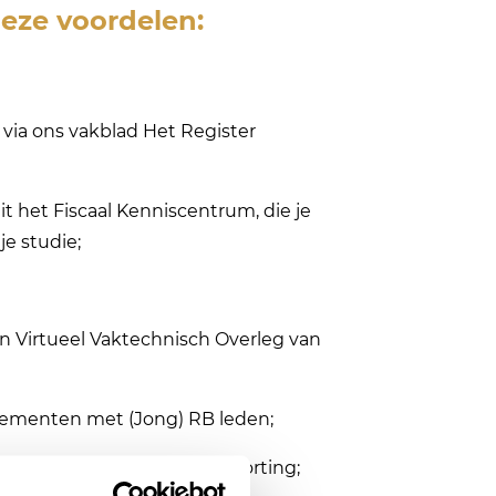
 deze voordelen:
via ons vakblad Het Register
it het Fiscaal Kenniscentrum, die je
e studie;
en Virtueel Vaktechnisch Overleg van
nementen met (Jong) RB leden;
en en webinars met ledenkorting;