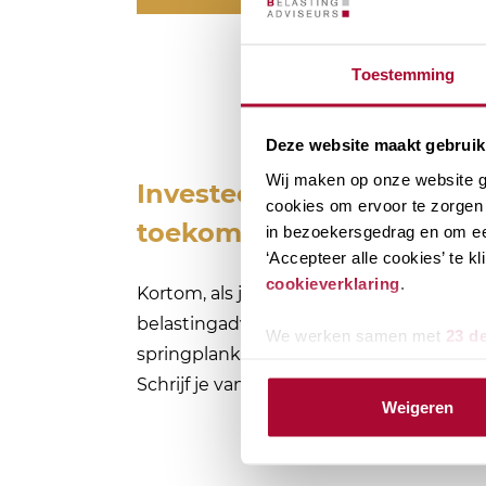
Toestemming
Deze website maakt gebruik
Wij maken op onze website ge
Investeer al tijdens je stud
cookies om ervoor te zorgen 
toekomst!
in bezoekersgedrag en om ee
‘Accepteer alle cookies’ te 
cookieverklaring
.
Kortom, als je wilt investeren in je toeko
belastingadviseur, is ons studentlidmaa
We werken samen met
23 d
springplank om je carrière als belasting
Schrijf je vandaag nog aan en ontdek de 
Weigeren