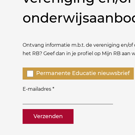
onderwijsaanbo
Ontvang informatie m.b.t. de vereniging en/of o
het RB? Geef dan in je profiel op Mijn RB aan
Welke
Permanente Educatie nieuwsbrief
nieuwsbrieven
zou
E-mailadres
*
je
willen
naam@bedrijf.nl
ontvangen?