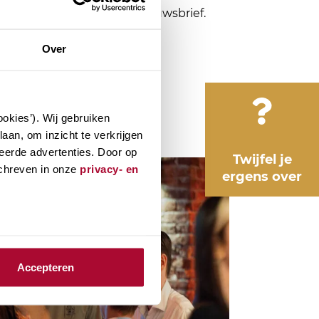
delen via de TaxXpress nieuwsbrief.
Over
okies’). Wij gebruiken
aan, om inzicht te verkrijgen
eerde advertenties. Door op
Twijfel je
schreven in onze
privacy- en
ergens over
Accepteren