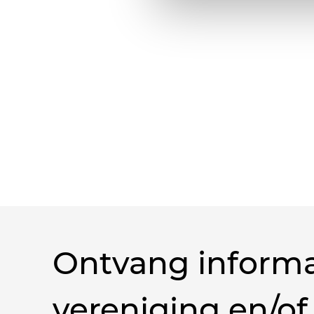
Ontvang informa
vereniging en/of