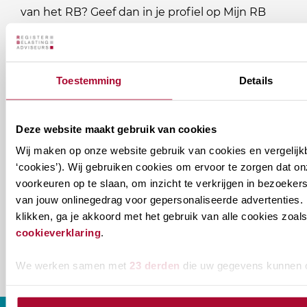
van het RB? Geef dan in je profiel op Mijn RB
aan welke nieuwsbrieven je wil ontvangen.
Welke
Permanente Educatie nieuwsbrief
Toestemming
Details
nieuwsbrieven
zou
Verenigingsnieuws
Deze website maakt gebruik van cookies
je
willen
Wij maken op onze website gebruik van cookies en vergelijk
E-mailadres
*
‘cookies’). Wij gebruiken cookies om ervoor te zorgen dat o
ontvangen?
voorkeuren op te slaan, om inzicht te verkrijgen in bezoeke
naam@bedrijf.nl
van jouw onlinegedrag voor gepersonaliseerde advertenties. 
klikken, ga je akkoord met het gebruik van alle cookies zo
cookieverklaring
.
We werken samen met
23 derden
die uw gegevens kunnen 