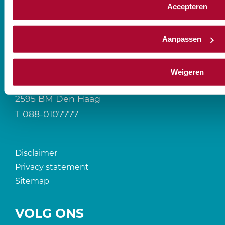
Accepteren
Aanpassen
CONTACT
Weigeren
Prinses Beatrixlaan 544
2595 BM Den Haag
T
088-0107777
Disclaimer
Privacy statement
Sitemap
VOLG ONS