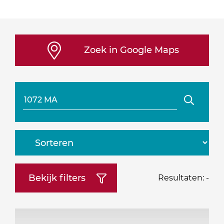
Zoek in Google Maps
Zoeken
Sorteren
op:
Bekijk filters
Resultaten:
-