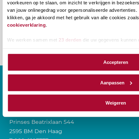
voorkeuren op te slaan, om inzicht te verkrijgen in bezoeke
ontvangen?
van jouw onlinegedrag voor gepersonaliseerde advertenties. 
klikken, ga je akkoord met het gebruik van alle cookies zo
naam@bedrijf.nl
cookieverklaring
.
We werken samen met
23 derden
die uw gegevens kunnen 
Accepteren
Aanpassen
CONTACT
Weigeren
Prinses Beatrixlaan 544
2595 BM Den Haag