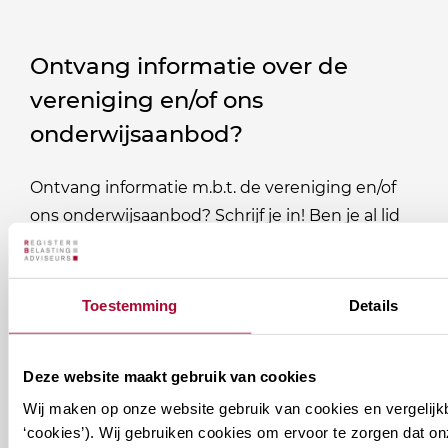
Ontvang informatie over de
vereniging en/of ons
onderwijsaanbod?
Ontvang informatie m.b.t. de vereniging en/of
ons onderwijsaanbod? Schrijf je in! Ben je al lid
van het RB? Geef dan in je profiel op Mijn RB
aan welke nieuwsbrieven je wil ontvangen.
Toestemming
Details
Welke
Permanente Educatie nieuwsbrief
nieuwsbrieven
Deze website maakt gebruik van cookies
zou
Verenigingsnieuws
Wij maken op onze website gebruik van cookies en vergelijk
je
‘cookies’). Wij gebruiken cookies om ervoor te zorgen dat o
willen
E-mailadres
*