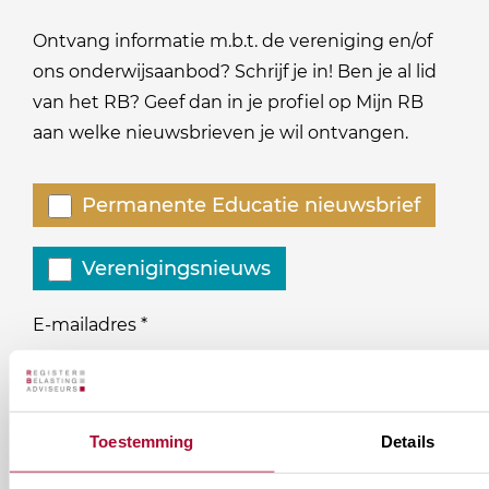
Ontvang informatie m.b.t. de vereniging en/of
ons onderwijsaanbod? Schrijf je in! Ben je al lid
van het RB? Geef dan in je profiel op Mijn RB
aan welke nieuwsbrieven je wil ontvangen.
Welke
Permanente Educatie nieuwsbrief
nieuwsbrieven
zou
Verenigingsnieuws
je
willen
E-mailadres
*
ontvangen?
naam@bedrijf.nl
Toestemming
Details