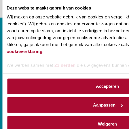
Deze website maakt gebruik van cookies
Wij maken op onze website gebruik van cookies en vergelijk
‘cookies’). Wij gebruiken cookies om ervoor te zorgen dat o
voorkeuren op te slaan, om inzicht te verkrijgen in bezoeke
van jouw onlinegedrag voor gepersonaliseerde advertenties. 
klikken, ga je akkoord met het gebruik van alle cookies zo
CONTACT
cookieverklaring
.
We werken samen met
23 derden
die uw gegevens kunnen 
Prinses Beatrixlaan 544
2595 BM Den Haag
Accepteren
T
088-0107777
Aanpassen
Disclaimer
Privacy statement
Weigeren
Sitemap