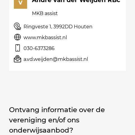
André van der Weijden
RBc
v
MKB assist
Ringveste 1, 3992DD
Houten
www.mkbassist.nl
030-6373286
a.vd.weijden@mkbassist.nl
Ontvang informatie over de
vereniging en/of ons
onderwijsaanbod?