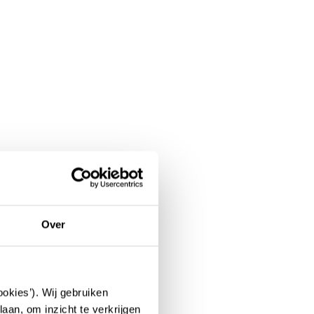
ten-van Hoof
Over
okies’). Wij gebruiken
aan, om inzicht te verkrijgen