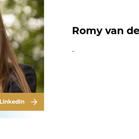
Romy van der
–
LinkedIn