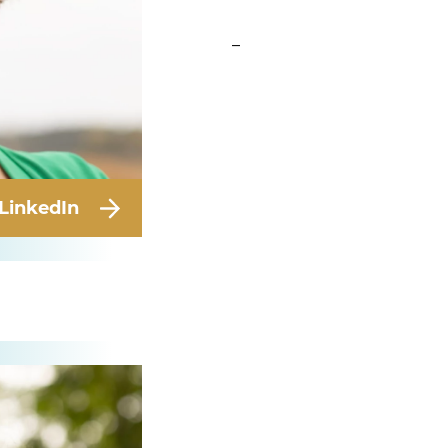
–
LinkedIn