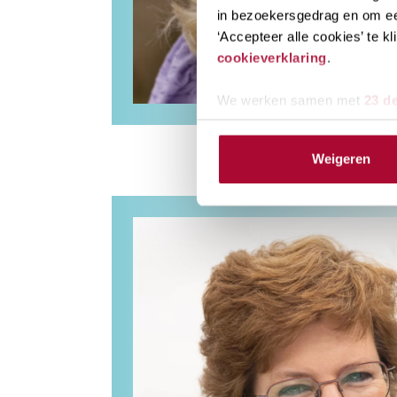
in bezoekersgedrag en om ee
‘Accepteer alle cookies’ te 
cookieverklaring
.
We werken samen met
23 d
Weigeren