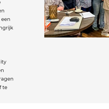
e
en
k een
ngrijk
ity
en
vragen
f te