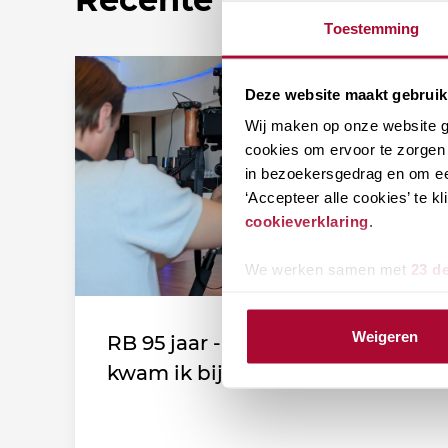
Toestemming
Deze website maakt gebruik
Wij maken op onze website ge
cookies om ervoor te zorgen 
in bezoekersgedrag en om ee
‘Accepteer alle cookies’ te 
cookieverklaring
.
We werken samen met
23 d
Weigeren
RB 95 jaar - Leden vertellen: Zo
kwam ik bij de vereniging!