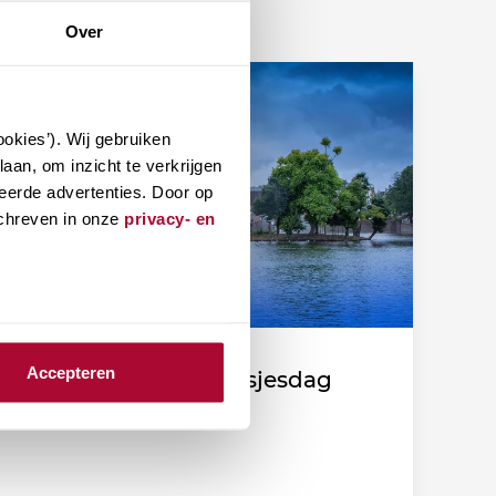
Over
okies’). Wij gebruiken
aan, om inzicht te verkrijgen
eerde advertenties. Door op
schreven in onze
privacy- en
Accepteren
Fiscale duiding Prinsjesdag
2026