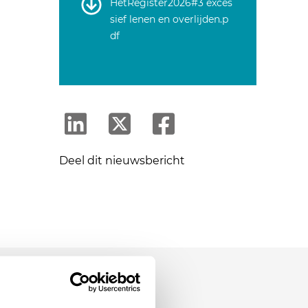
HetRegister2026#3 exces
sief lenen en overlijden.p
df
Deel dit nieuwsbericht