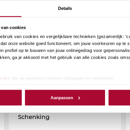
Details
 van cookies
bruik van cookies en vergelijkbare technieken (gezamenlijk: ‘co
dat onze website goed functioneert, om jouw voorkeuren op te sl
n profiel op te bouwen van jouw onlinegedrag voor gepersonalis
klikken, ga je akkoord met het gebruik van alle cookies zoals om
erden
die uw gegevens kunnen ontvangen en verwerken.
Aanpassen
RB Podcast (afl. 172): Notaris
Rina Klaver over de Papieren
Schenking