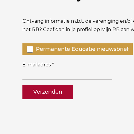
Ontvang informatie m.b.t. de vereniging en/of o
het RB? Geef dan in je profiel op Mijn RB aan
Welke
Permanente Educatie nieuwsbrief
nieuwsbrieven
zou
E-mailadres
*
je
willen
naam@bedrijf.nl
ontvangen?