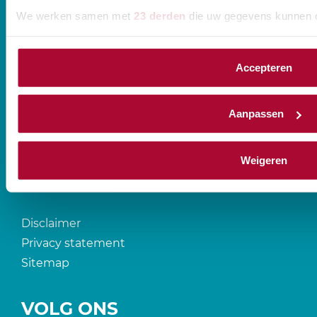
We werken samen met
23 derden
die uw gegevens kunnen 
Accepteren
CONTACT
Aanpassen
Prinses Beatrixlaan 544
2595 BM Den Haag
Weigeren
T
088-0107777
Disclaimer
Privacy statement
Sitemap
VOLG ONS