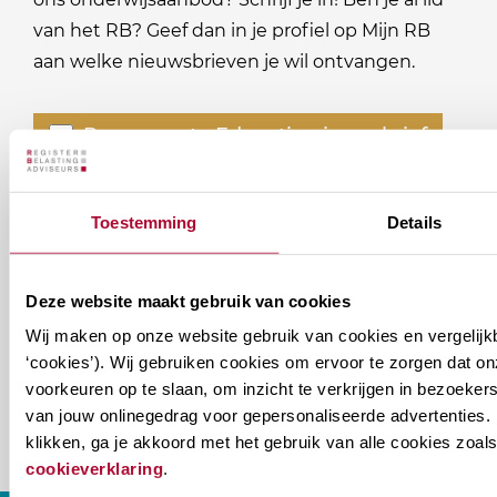
van het RB? Geef dan in je profiel op Mijn RB
aan welke nieuwsbrieven je wil ontvangen.
Welke
Permanente Educatie nieuwsbrief
nieuwsbrieven
zou
Verenigingsnieuws
je
Toestemming
Details
willen
E-mailadres
*
ontvangen?
Deze website maakt gebruik van cookies
naam@bedrijf.nl
Wij maken op onze website gebruik van cookies en vergelijk
‘cookies’). Wij gebruiken cookies om ervoor te zorgen dat o
voorkeuren op te slaan, om inzicht te verkrijgen in bezoeke
van jouw onlinegedrag voor gepersonaliseerde advertenties. 
klikken, ga je akkoord met het gebruik van alle cookies zo
cookieverklaring
.