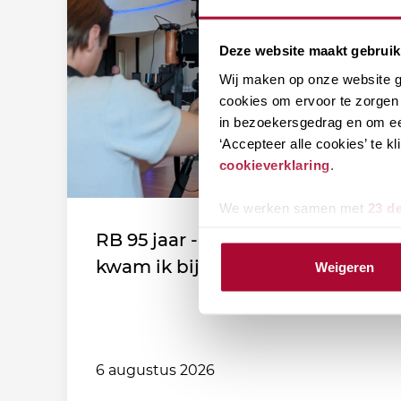
Deze website maakt gebruik
Wij maken op onze website ge
cookies om ervoor te zorgen 
in bezoekersgedrag en om ee
‘Accepteer alle cookies’ te 
cookieverklaring
.
We werken samen met
23 d
RB 95 jaar - Leden vertellen: Zo
kwam ik bij de vereniging!
Weigeren
6 augustus 2026