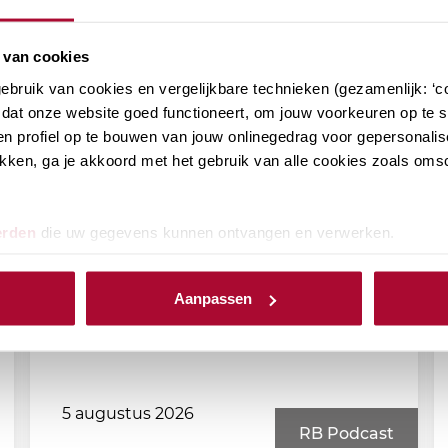
 van cookies
bruik van cookies en vergelijkbare technieken (gezamenlijk: ‘co
dat onze website goed functioneert, om jouw voorkeuren op te sl
n profiel op te bouwen van jouw onlinegedrag voor gepersonalis
klikken, ga je akkoord met het gebruik van alle cookies zoals om
erden
die uw gegevens kunnen ontvangen en verwerken.
RB Podcast (afl. 172): Notaris
Rina Klaver over de Papieren
Aanpassen
Schenking
5 augustus 2026
RB Podcast