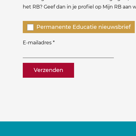
het RB? Geef dan in je profiel op Mijn RB aan
Welke
Permanente Educatie nieuwsbrief
nieuwsbrieven
zou
E-mailadres
*
je
willen
naam@bedrijf.nl
ontvangen?