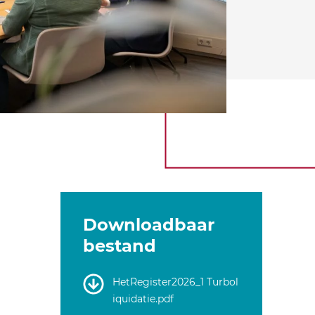
Downloadbaar
bestand
HetRegister2026_1 Turbol
iquidatie.pdf