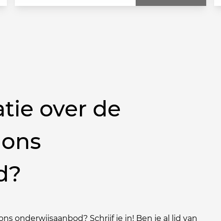
tie over de
 ons
d?
ns onderwijsaanbod? Schrijf je in! Ben je al lid van