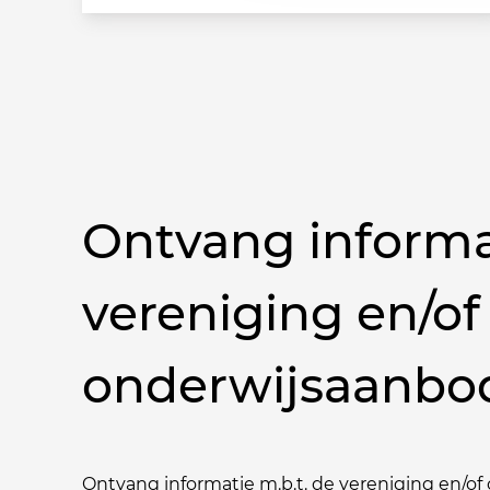
Ontvang informa
vereniging en/of
onderwijsaanbo
Ontvang informatie m.b.t. de vereniging en/of o