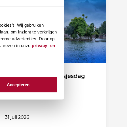
okies’). Wij gebruiken
aan, om inzicht te verkrijgen
eerde advertenties. Door op
schreven in onze
privacy- en
Fiscale duiding Prinsjesdag
2026
Accepteren
31 juli 2026