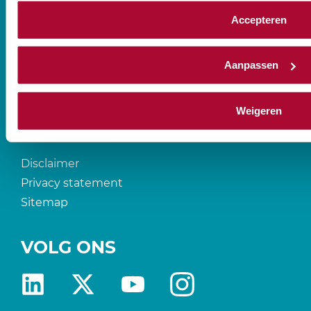
CONTACT
Accepteren
Aanpassen
Prinses Beatrixlaan 544
2595 BM Den Haag
T
088-0107777
Weigeren
Disclaimer
Privacy statement
Sitemap
VOLG ONS