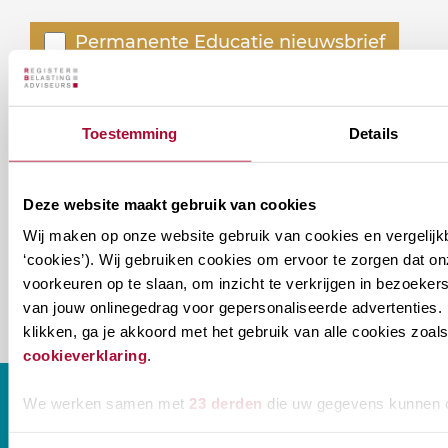
Welke
Permanente Educatie nieuwsbrief
nieuwsbrieven
zou
Verenigingsnieuws
je
Toestemming
Details
willen
E-mailadres
*
ontvangen?
Deze website maakt gebruik van cookies
naam@bedrijf.nl
Wij maken op onze website gebruik van cookies en vergelijk
‘cookies’). Wij gebruiken cookies om ervoor te zorgen dat o
voorkeuren op te slaan, om inzicht te verkrijgen in bezoeke
van jouw onlinegedrag voor gepersonaliseerde advertenties. 
klikken, ga je akkoord met het gebruik van alle cookies zo
cookieverklaring
.
We werken samen met
23 derden
die uw gegevens kunnen 