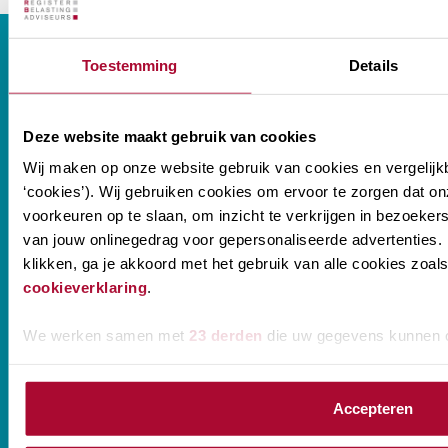
Toestemming
Details
CONTACT
Deze website maakt gebruik van cookies
Wij maken op onze website gebruik van cookies en vergelijk
‘cookies’). Wij gebruiken cookies om ervoor te zorgen dat o
Prinses Beatrixlaan 544
voorkeuren op te slaan, om inzicht te verkrijgen in bezoeke
2595 BM Den Haag
van jouw onlinegedrag voor gepersonaliseerde advertenties. 
T
088-0107777
klikken, ga je akkoord met het gebruik van alle cookies zo
cookieverklaring
.
Disclaimer
We werken samen met
23 derden
die uw gegevens kunnen 
Privacy statement
Sitemap
Accepteren