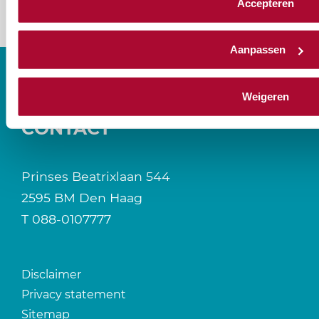
Accepteren
Aanpassen
Weigeren
CONTACT
Prinses Beatrixlaan 544
2595 BM Den Haag
T
088-0107777
Disclaimer
Privacy statement
Sitemap