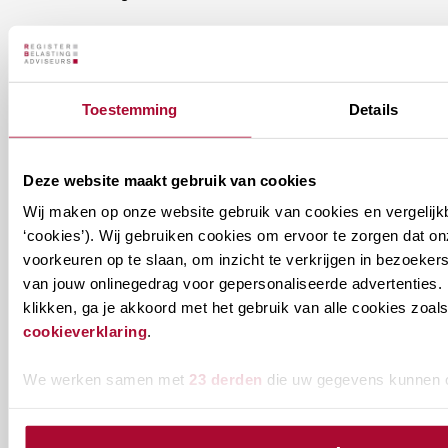
Ontvang informatie m.b.t. de vereniging en/of
ons onderwijsaanbod? Schrijf je in! Ben je al lid
van het RB? Geef dan in je profiel op Mijn RB
Toestemming
Details
aan welke nieuwsbrieven je wil ontvangen.
Deze website maakt gebruik van cookies
Welke
Permanente Educatie nieuwsbrief
Wij maken op onze website gebruik van cookies en vergelijk
nieuwsbrieven
‘cookies’). Wij gebruiken cookies om ervoor te zorgen dat o
zou
Verenigingsnieuws
voorkeuren op te slaan, om inzicht te verkrijgen in bezoeke
je
van jouw onlinegedrag voor gepersonaliseerde advertenties. 
willen
E-mailadres
*
klikken, ga je akkoord met het gebruik van alle cookies zo
ontvangen?
cookieverklaring
.
naam@bedrijf.nl
We werken samen met
23 derden
die uw gegevens kunnen 