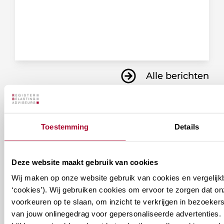
Alle berichten
Toestemming
Details
Ontvang informatie over de
vereniging en/of ons
Deze website maakt gebruik van cookies
onderwijsaanbod?
Wij maken op onze website gebruik van cookies en vergelijk
‘cookies’). Wij gebruiken cookies om ervoor te zorgen dat o
Ontvang informatie m.b.t. de vereniging en/of
voorkeuren op te slaan, om inzicht te verkrijgen in bezoeke
ons onderwijsaanbod? Schrijf je in! Ben je al lid
van jouw onlinegedrag voor gepersonaliseerde advertenties. 
van het RB? Geef dan in je profiel op Mijn RB