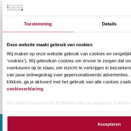
aan welke nieuwsbrieven je wil ontvangen.
Welke
Permanente Educatie nieuwsbrief
Toestemming
Details
nieuwsbrieven
zou
Verenigingsnieuws
je
Deze website maakt gebruik van cookies
willen
E-mailadres
*
Wij maken op onze website gebruik van cookies en vergelijk
ontvangen?
‘cookies’). Wij gebruiken cookies om ervoor te zorgen dat o
voorkeuren op te slaan, om inzicht te verkrijgen in bezoeke
naam@bedrijf.nl
van jouw onlinegedrag voor gepersonaliseerde advertenties. 
klikken, ga je akkoord met het gebruik van alle cookies zo
cookieverklaring
.
We werken samen met
23 derden
die uw gegevens kunnen 
Accepteren