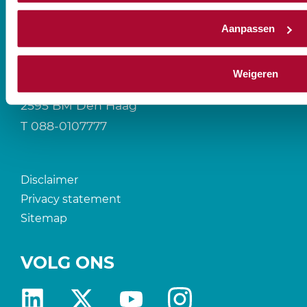
Aanpassen
CONTACT
Weigeren
Prinses Beatrixlaan 544
2595 BM Den Haag
T
088-0107777
Disclaimer
Privacy statement
Sitemap
VOLG ONS