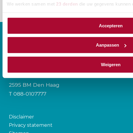
We werken samen met
23 derden
die uw gegevens kunnen 
Accepteren
Aanpassen
CONTACT
Weigeren
Prinses Beatrixlaan 544
2595 BM Den Haag
T
088-0107777
Disclaimer
Privacy statement