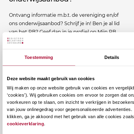
Ontvang informatie m.b.t. de vereniging en/of
ons onderwijsaanbod? Schrijf je in! Ben je al lid
van het RB? Geef dan in je profiel op Mijn RB
aan welke nieuwsbrieven je wil ontvangen.
Toestemming
Details
Welke
Permanente Educatie nieuwsbrief
nieuwsbrieven
zou
Verenigingsnieuws
Deze website maakt gebruik van cookies
je
Wij maken op onze website gebruik van cookies en vergelijk
willen
E-mailadres
*
‘cookies’). Wij gebruiken cookies om ervoor te zorgen dat o
ontvangen?
voorkeuren op te slaan, om inzicht te verkrijgen in bezoeke
van jouw onlinegedrag voor gepersonaliseerde advertenties. 
naam@bedrijf.nl
klikken, ga je akkoord met het gebruik van alle cookies zo
cookieverklaring
.