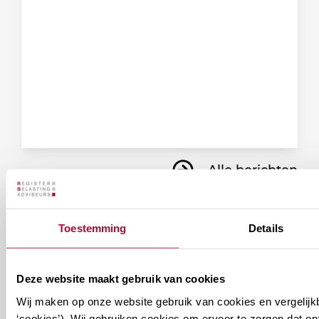
Alle berichten
Toestemming
Details
Ontvang informatie over de
vereniging en/of ons
Deze website maakt gebruik van cookies
onderwijsaanbod?
Wij maken op onze website gebruik van cookies en vergelijk
‘cookies’). Wij gebruiken cookies om ervoor te zorgen dat o