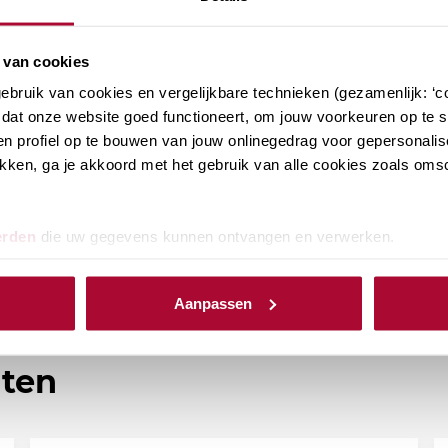
wordt gedaan, zal steeds per individueel tijdig en
 van cookies
mens iedere belastingplichtige die belang heeft
bruik van cookies en vergelijkbare technieken (gezamenlijk: ‘co
chrift een verzoek om vergoeding van rente, conform
dat onze website goed functioneert, om jouw voorkeuren op te sl
7 januari jl, ECLI:NL:GHARL:2023:349, worden
n profiel op te bouwen van jouw onlinegedrag voor gepersonalis
 advies aan de leden. Zodra er ontwikkelingen op
klikken, ga je akkoord met het gebruik van alle cookies zoals om
erover.
erden
die uw gegevens kunnen ontvangen en verwerken.
Aanpassen
hten