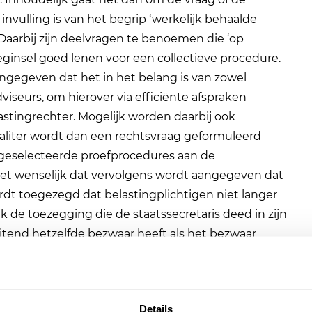
invulling is van het begrip ‘werkelijk behaalde
 Daarbij zijn deelvragen te benoemen die ‘op
beginsel goed lenen voor een collectieve procedure.
angegeven dat het in het belang is van zowel
viseurs, om hierover via efficiënte afspraken
astingrechter. Mogelijk worden daarbij ook
ealiter wordt dan een rechtsvraag geformuleerd
le geselecteerde proefprocedures aan de
 het wenselijk dat vervolgens wordt aangegeven dat
rdt toegezegd dat belastingplichtigen niet langer
 de toezegging die de staatssecretaris deed in zijn
luitend hetzelfde bezwaar heeft als het bezwaar
massaal bezwaar kwestie, zou dan niet meer in
k voorkomt voor alle betrokken partijen onnodig
Details