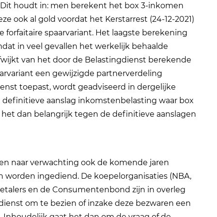
Dit houdt in: men berekent het box 3-inkomen
e ook al gold voordat het Kerstarrest (24-12-2021)
orfaitaire spaarvariant. Het laagste berekening
dat in veel gevallen het werkelijk behaalde
fwijkt van het door de Belastingdienst berekende
arvariant een gewijzigde partnerverdeling
enst toepast, wordt geadviseerd in dergelijke
e definitieve aanslag inkomstenbelasting waar box
is het dan belangrijk tegen de definitieve aanslagen
r en naar verwachting ook de komende jaren
n worden ingediend. De koepelorganisaties (NBA,
etalers en de Consumentenbond zijn in overleg
gdienst om te bezien of inzake deze bezwaren een
. Inhoudelijk gaat het dan om de vraag of de