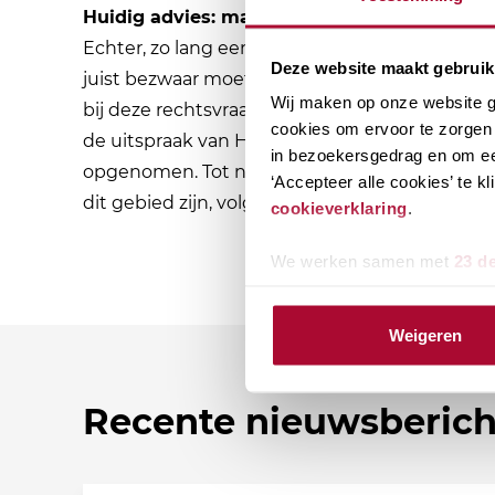
Huidig advies: maak individueel bezwaar
Echter, zo lang een dergelijke toezegging niet 
Deze website maakt gebruik
juist bezwaar moeten worden gemaakt door/na
Wij maken op onze website ge
bij deze rechtsvraag. Ook zal in het bezwaars
cookies om ervoor te zorgen 
de uitspraak van Hof Arnhem-Leeuwarden d.d. 1
in bezoekersgedrag en om ee
opgenomen. Tot nader order is dit dan ook het
‘Accepteer alle cookies’ te 
dit gebied zijn, volgt uiteraard nader bericht hi
cookieverklaring
.
We werken samen met
23 d
Weigeren
Recente nieuwsberic