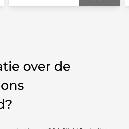
tie over de
 ons
d?