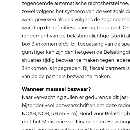
zogenoemde automatische rechtsherstel toe. 
zowel volgens het systeem van de wet zoals dez
werd gewezen als ook volgens de zogenoemde f
wordt op de definitieve aanslag toegepast. Om
rendement van de belastingplichtige (sterk) a
box 3-inkomen en/of bij toepassing van de spa
gunstiger kan zijn dan hetgeen de Belastingdi
situaties tijdig bezwaar te maken tegen ieder
3-inkomen is inbegrepen. Bij fiscaal partners 
van beide partners bezwaar te maken.
Wanneer massaal bezwaar?
Naar verwachting zullen er gedurende dit jaa
bijzonder veel bezwaarschriften om deze rede
NOAB, NOB, RB en SRA), Bond voor Belastingb
met het Ministerie van Financiën en Belastin
aanwijzing ‘massaal bezwaar’ kan plaatsvinden