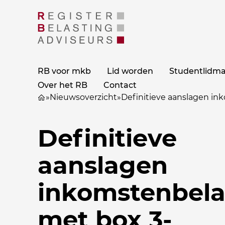
RB voor mkb
Lid worden
Studentlidm
Over het RB
Contact
»
Nieuwsoverzicht
»
Definitieve aanslagen in
Definitieve
aanslagen
inkomstenbela
met box 3-