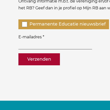
Ontvang informatie m.b.t. de vereniging en/of o
het RB? Geef dan in je profiel op Mijn RB aan
Welke
Permanente Educatie nieuwsbrief
nieuwsbrieven
zou
E-mailadres
*
je
willen
naam@bedrijf.nl
ontvangen?