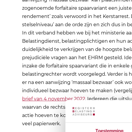
zogenoemde forfaitaire spaarvariant een juiste 
rendement’ zoals verwoord in het Kerstarrest.
stelselniveau’ aan de orde zijn en zich dus in 
In dit verband hebben we bij het ministerie a
Belastingdienst, belastingplichtigen en hun ad
duidelijkheid te verkrijgen van de hoogste bel
prejudiciële vragen aan het EHRM gesteld. Id
inzake de forfaitaire spaarvariant die in enke
belastingrechter wordt voorgelegd. Verder is
er na een aanwijzing ‘massaal bezwaar’ ook wo
individueel bezwaar hoeven te maken (vergelijk
brief van 4 november 2022
. Iedereen die uits
waarvan de rechtsvraag wordt aangewezen als 
actie hoeven te komen. Een dergelijke afspraa
veel papierwerk.
Toestemming