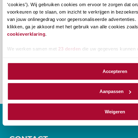
Welke
Permanente Educatie nieuwsbrief
‘cookies’). Wij gebruiken cookies om ervoor te zorgen dat o
nieuwsbrieven
voorkeuren op te slaan, om inzicht te verkrijgen in bezoeke
van jouw onlinegedrag voor gepersonaliseerde advertenties. 
zou
Verenigingsnieuws
klikken, ga je akkoord met het gebruik van alle cookies zo
je
cookieverklaring
.
willen
E-mailadres
*
ontvangen?
We werken samen met
23 derden
die uw gegevens kunnen 
naam@bedrijf.nl
Accepteren
Aanpassen
Weigeren