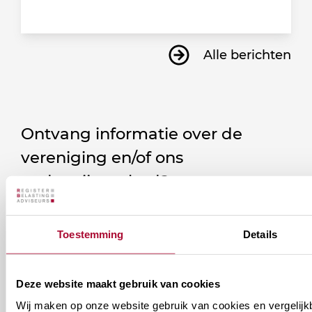
Alle berichten
Ontvang informatie over de
vereniging en/of ons
onderwijsaanbod?
Ontvang informatie m.b.t. de vereniging en/of
Toestemming
Details
ons onderwijsaanbod? Schrijf je in! Ben je al lid
van het RB? Geef dan in je profiel op Mijn RB
aan welke nieuwsbrieven je wil ontvangen.
Deze website maakt gebruik van cookies
Wij maken op onze website gebruik van cookies en vergelijk