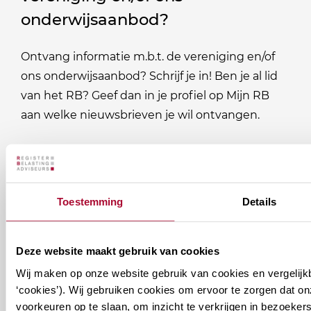
onderwijsaanbod?
Ontvang informatie m.b.t. de vereniging en/of
ons onderwijsaanbod? Schrijf je in! Ben je al lid
van het RB? Geef dan in je profiel op Mijn RB
aan welke nieuwsbrieven je wil ontvangen.
Welke
Permanente Educatie nieuwsbrief
nieuwsbrieven
zou
Verenigingsnieuws
Toestemming
Details
je
willen
E-mailadres
*
Deze website maakt gebruik van cookies
ontvangen?
Wij maken op onze website gebruik van cookies en vergelijk
naam@bedrijf.nl
‘cookies’). Wij gebruiken cookies om ervoor te zorgen dat o
voorkeuren op te slaan, om inzicht te verkrijgen in bezoeke