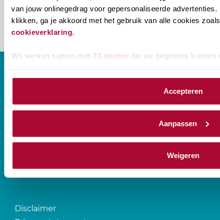
van jouw onlinegedrag voor gepersonaliseerde advertenties. 
klikken, ga je akkoord met het gebruik van alle cookies zo
cookieverklaring
.
We werken samen met
23 derden
die uw gegevens kunnen 
Accepteren
CONTACT
Aanpassen
Prinses Beatrixlaan 544
2595 BM Den Haag
Weigeren
T
088-0107777
Disclaimer