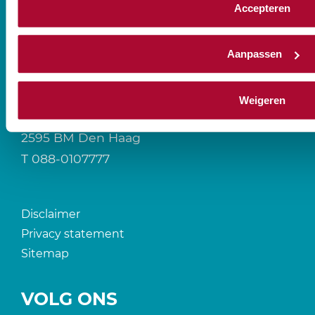
Accepteren
Aanpassen
CONTACT
Weigeren
Prinses Beatrixlaan 544
2595 BM Den Haag
T
088-0107777
Disclaimer
Privacy statement
Sitemap
VOLG ONS