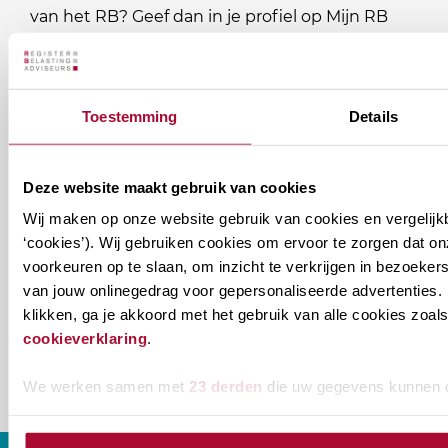
van het RB? Geef dan in je profiel op Mijn RB
aan welke nieuwsbrieven je wil ontvangen.
Welke
Permanente Educatie nieuwsbrief
Toestemming
Details
nieuwsbrieven
zou
Verenigingsnieuws
Deze website maakt gebruik van cookies
je
willen
Wij maken op onze website gebruik van cookies en vergelijk
E-mailadres
*
‘cookies’). Wij gebruiken cookies om ervoor te zorgen dat o
ontvangen?
voorkeuren op te slaan, om inzicht te verkrijgen in bezoeke
naam@bedrijf.nl
van jouw onlinegedrag voor gepersonaliseerde advertenties. 
klikken, ga je akkoord met het gebruik van alle cookies zo
cookieverklaring
.
We werken samen met
23 derden
die uw gegevens kunnen 