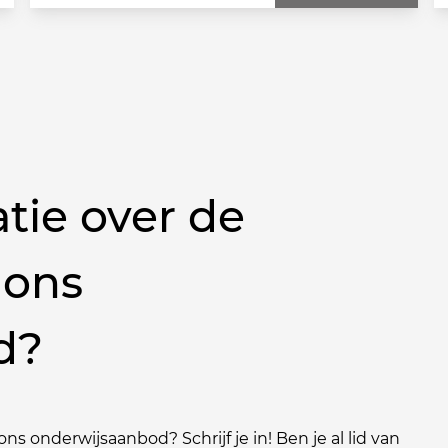
tie over de
 ons
d?
ns onderwijsaanbod? Schrijf je in! Ben je al lid van