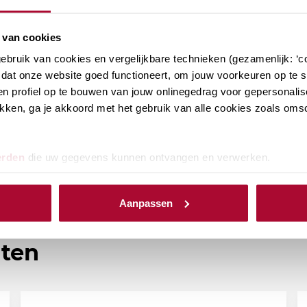
ftwarepakket zie je de afmelding terug. Daarnaast
 bevestiging van de Belastingdienst dat de
 van cookies
bruik van cookies en vergelijkbare technieken (gezamenlijk: ‘co
dat onze website goed functioneert, om jouw voorkeuren op te sl
n profiel op te bouwen van jouw onlinegedrag voor gepersonalis
lanten kun je terecht op de website van de
klikken, ga je akkoord met het gebruik van alle cookies zoals om
astingconsulenten (beconregeling)
.
erden
die uw gegevens kunnen ontvangen en verwerken.
Aanpassen
hten