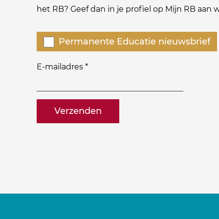
het RB? Geef dan in je profiel op Mijn RB aan
Welke
Permanente Educatie nieuwsbrief
nieuwsbrieven
zou
E-mailadres
*
je
willen
naam@bedrijf.nl
ontvangen?