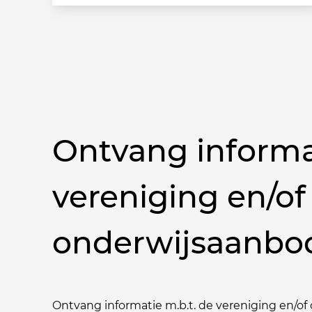
Ontvang informa
vereniging en/of
onderwijsaanbo
Ontvang informatie m.b.t. de vereniging en/of o