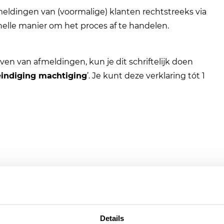
fmeldingen van (voormalige) klanten rechtstreeks via
snelle manier om het proces af te handelen.
even van afmeldingen, kun je dit schriftelijk doen
ëindiging machtiging
’. Je kunt deze verklaring tót 1
mijn, dan stuurt de Belastingdienst de klant een brief
Details