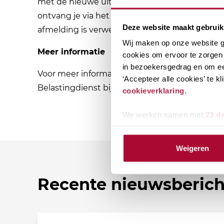
met de nieuwe uiterste inleverdatum. In je so
ontvang je via het Service Bericht Uitstel een
Deze website maakt gebruik
afmelding is verwerkt.
Wij maken op onze website ge
Meer informatie
cookies om ervoor te zorgen 
in bezoekersgedrag en om ee
Voor meer informatie over het afmelden van k
‘Accepteer alle cookies’ te 
Belastingdienst bij
Uitstel aanvragen voor bel
cookieverklaring
.
We werken samen met
23 d
Weigeren
Recente nieuwsberic