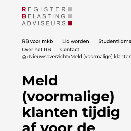
RB voor mkb
Lid worden
Studentlidm
Over het RB
Contact
»
Nieuwsoverzicht
»
Meld (voormalige) klanten
Meld
(voormalige)
klanten tijdig
af voor de