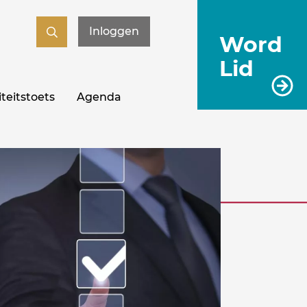
Inloggen
Word
Lid
teitstoets
Agenda