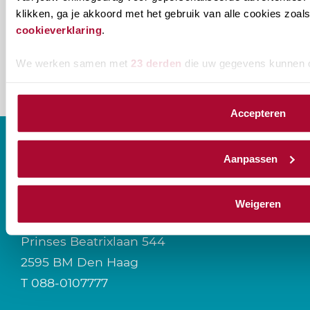
van het RB? Geef dan in je profiel op Mijn RB
klikken, ga je akkoord met het gebruik van alle cookies zo
aan welke nieuwsbrieven je wil ontvangen.
cookieverklaring
.
We werken samen met
23 derden
die uw gegevens kunnen 
Accepteren
Aanpassen
CONTACT
Weigeren
Prinses Beatrixlaan 544
2595 BM Den Haag
T
088-0107777