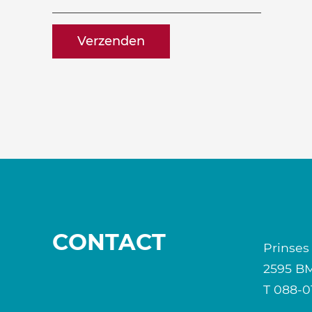
willen
naam@bedrijf.nl
ontvangen?
CONTACT
Prinses
2595 B
T
088-0