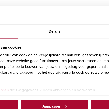
Details
hten
 van cookies
bruik van cookies en vergelijkbare technieken (gezamenlijk: ‘co
dat onze website goed functioneert, om jouw voorkeuren op te sl
n profiel op te bouwen van jouw onlinegedrag voor gepersonalis
klikken, ga je akkoord met het gebruik van alle cookies zoals om
RB Podcast (afl. 172): Notaris
Rina Klaver over de Papieren
Schenking
erden
die uw gegevens kunnen ontvangen en verwerken.
Aanpassen