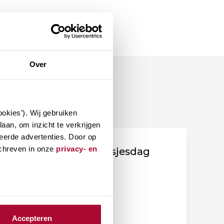
Over
okies’). Wij gebruiken
aan, om inzicht te verkrijgen
eerde advertenties. Door op
schreven in onze
privacy- en
Fiscale duiding Prinsjesdag
2026
Accepteren