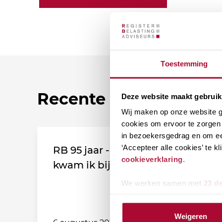
Toestemming
Recente nieuwsberic
Deze website maakt gebruik
Wij maken op onze website ge
cookies om ervoor te zorgen 
in bezoekersgedrag en om ee
‘Accepteer alle cookies’ te 
RB 95 jaar - Leden vertellen: Zo
cookieverklaring
.
kwam ik bij de vereniging!
We werken samen met
23 d
Weigeren