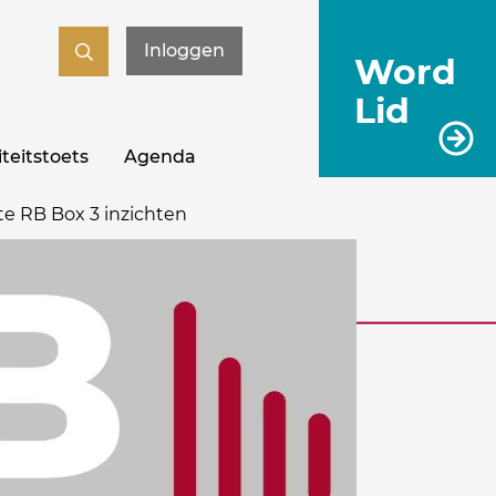
Inloggen
Word
Lid
teitstoets
Agenda
te RB Box 3 inzichten