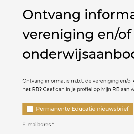
Ontvang informa
vereniging en/of
onderwijsaanbo
Ontvang informatie m.b.t. de vereniging en/of o
het RB? Geef dan in je profiel op Mijn RB aan
Welke
Permanente Educatie nieuwsbrief
nieuwsbrieven
zou
E-mailadres
*
je