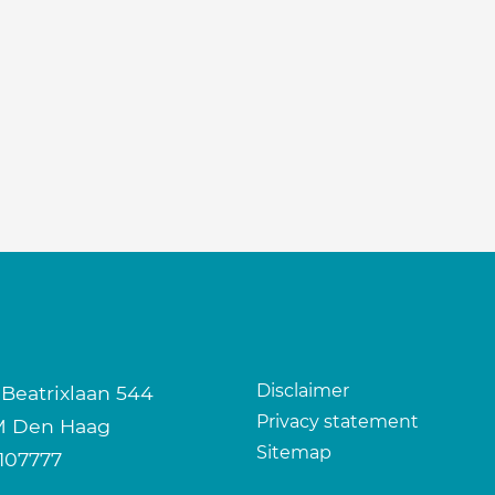
Disclaimer
 Beatrixlaan 544
Privacy statement
M Den Haag
Sitemap
107777