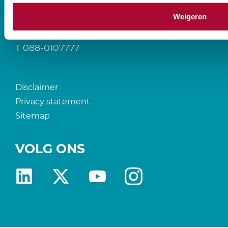
Prinses Beatrixlaan 544
Weigeren
2595 BM Den Haag
T
088-0107777
Disclaimer
Privacy statement
Sitemap
VOLG ONS