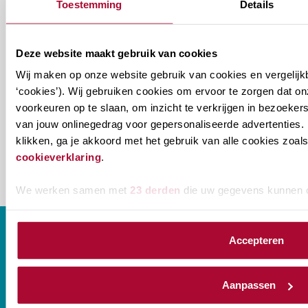
vereniging en/of ons
Toestemming
Details
onderwijsaanbod?
Deze website maakt gebruik van cookies
Ontvang informatie m.b.t. de vereniging en/of
Wij maken op onze website gebruik van cookies en vergelijk
ons onderwijsaanbod? Schrijf je in! Ben je al lid
‘cookies’). Wij gebruiken cookies om ervoor te zorgen dat o
van het RB? Geef dan in je profiel op Mijn RB
voorkeuren op te slaan, om inzicht te verkrijgen in bezoeke
aan welke nieuwsbrieven je wil ontvangen.
van jouw onlinegedrag voor gepersonaliseerde advertenties. 
klikken, ga je akkoord met het gebruik van alle cookies zo
cookieverklaring
.
We werken samen met
23 derden
die uw gegevens kunnen 
Accepteren
CONTACT
Aanpassen