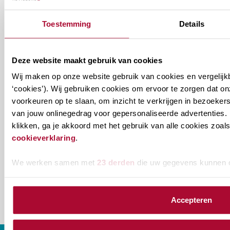
van het RB? Geef dan in je profiel op Mijn RB
Toestemming
Details
aan welke nieuwsbrieven je wil ontvangen.
Welke
Permanente Educatie nieuwsbrief
Deze website maakt gebruik van cookies
nieuwsbrieven
Wij maken op onze website gebruik van cookies en vergelijk
zou
Verenigingsnieuws
‘cookies’). Wij gebruiken cookies om ervoor te zorgen dat o
je
voorkeuren op te slaan, om inzicht te verkrijgen in bezoeke
van jouw onlinegedrag voor gepersonaliseerde advertenties. 
willen
E-mailadres
*
klikken, ga je akkoord met het gebruik van alle cookies zo
ontvangen?
cookieverklaring
.
naam@bedrijf.nl
We werken samen met
23 derden
die uw gegevens kunnen 
Accepteren