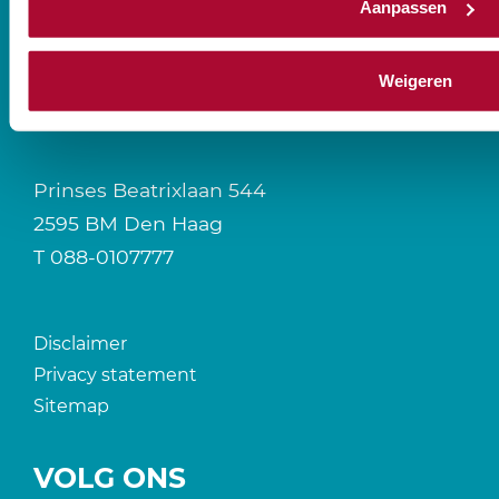
Aanpassen
Weigeren
CONTACT
Prinses Beatrixlaan 544
2595 BM Den Haag
T
088-0107777
Disclaimer
Privacy statement
Sitemap
VOLG ONS