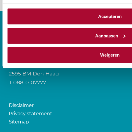
Accepteren
Aanpassen
CONTACT
Weigeren
Prinses Beatrixlaan 544
2595 BM Den Haag
T
088-0107777
Disclaimer
Privacy statement
Sitemap