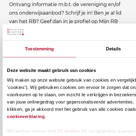
Ontvang informatie m.b.t. de vereniging en/of
ons onderwijsaanbod? Schrijf je in! Ben je al lid
van het RB? Geef dan in je profiel op Mijn RB
aan welke nieuwsbrieven je wil ontvangen.
Welke
Toestemming
Details
Permanente Educatie nieuwsbrief
nieuwsbrieven
zou
Verenigingsnieuws
Deze website maakt gebruik van cookies
je
Wij maken op onze website gebruik van cookies en vergelijk
willen
E-mailadres
*
‘cookies’). Wij gebruiken cookies om ervoor te zorgen dat o
ontvangen?
voorkeuren op te slaan, om inzicht te verkrijgen in bezoeke
van jouw onlinegedrag voor gepersonaliseerde advertenties. 
naam@bedrijf.nl
klikken, ga je akkoord met het gebruik van alle cookies zo
cookieverklaring
.
We werken samen met
23 derden
die uw gegevens kunnen 