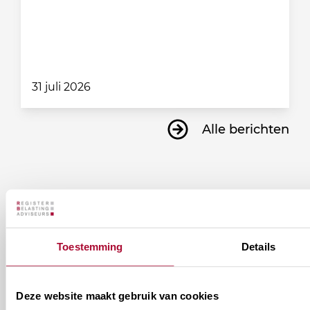
31 juli 2026
Alle berichten
Ontvang informatie over de
vereniging en/of ons
Toestemming
Details
onderwijsaanbod?
Ontvang informatie m.b.t. de vereniging en/of
Deze website maakt gebruik van cookies