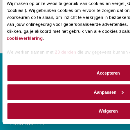
ons onderwijsaanbod? Schrijf je in! Ben je al lid
Wij maken op onze website gebruik van cookies en vergelijk
van het RB? Geef dan in je profiel op Mijn RB
‘cookies’). Wij gebruiken cookies om ervoor te zorgen dat o
aan welke nieuwsbrieven je wil ontvangen.
voorkeuren op te slaan, om inzicht te verkrijgen in bezoeke
van jouw onlinegedrag voor gepersonaliseerde advertenties. 
klikken, ga je akkoord met het gebruik van alle cookies zo
cookieverklaring
.
We werken samen met
23 derden
die uw gegevens kunnen 
Accepteren
CONTACT
Aanpassen
Prinses Beatrixlaan 544
Weigeren
2595 BM Den Haag
T
088-0107777