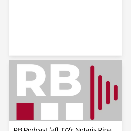
RB Podcast (afl. 172): Notaris Rina