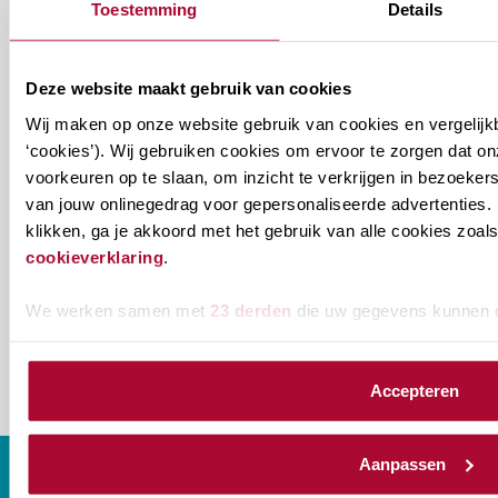
aan welke nieuwsbrieven je wil ontvangen.
Toestemming
Details
Welke
Permanente Educatie nieuwsbrief
Deze website maakt gebruik van cookies
nieuwsbrieven
Wij maken op onze website gebruik van cookies en vergelijk
zou
Verenigingsnieuws
‘cookies’). Wij gebruiken cookies om ervoor te zorgen dat o
je
voorkeuren op te slaan, om inzicht te verkrijgen in bezoeke
willen
E-mailadres
*
van jouw onlinegedrag voor gepersonaliseerde advertenties. 
ontvangen?
klikken, ga je akkoord met het gebruik van alle cookies zo
cookieverklaring
.
naam@bedrijf.nl
We werken samen met
23 derden
die uw gegevens kunnen 
Accepteren
Aanpassen