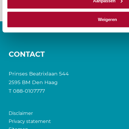
Aanpassen
Weigeren
CONTACT
Prinses Beatrixlaan 544
2595 BM Den Haag
T
088-0107777
Disclaimer
Privacy statement