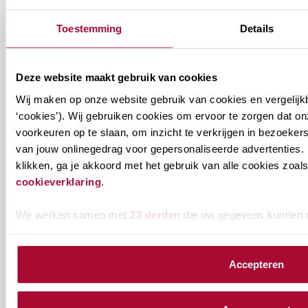
Toestemming
Details
Alle berichten
Deze website maakt gebruik van cookies
Wij maken op onze website gebruik van cookies en vergelijk
‘cookies’). Wij gebruiken cookies om ervoor te zorgen dat o
Ontvang informatie over de
voorkeuren op te slaan, om inzicht te verkrijgen in bezoeke
van jouw onlinegedrag voor gepersonaliseerde advertenties. 
vereniging en/of ons
klikken, ga je akkoord met het gebruik van alle cookies zo
onderwijsaanbod?
cookieverklaring
.
Ontvang informatie m.b.t. de vereniging en/of
We werken samen met
23 derden
die uw gegevens kunnen 
ons onderwijsaanbod? Schrijf je in! Ben je al lid
van het RB? Geef dan in je profiel op Mijn RB
Accepteren
aan welke nieuwsbrieven je wil ontvangen.