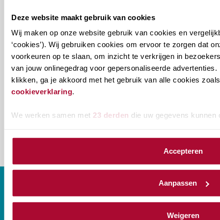
Welke
Permanente Educatie nieuwsbrief
Deze website maakt gebruik van cookies
nieuwsbrieven
Wij maken op onze website gebruik van cookies en vergelijk
zou
Verenigingsnieuws
‘cookies’). Wij gebruiken cookies om ervoor te zorgen dat o
je
voorkeuren op te slaan, om inzicht te verkrijgen in bezoeke
willen
E-mailadres
*
van jouw onlinegedrag voor gepersonaliseerde advertenties. 
ontvangen?
klikken, ga je akkoord met het gebruik van alle cookies zo
cookieverklaring
.
naam@bedrijf.nl
We werken samen met
23 derden
die uw gegevens kunnen 
Accepteren
Aanpassen
Weigeren