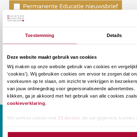
Welke
Permanente Educatie nieuwsbrief
nieuwsbrieven
zou
Verenigingsnieuws
je
Toestemming
Details
willen
E-mailadres
*
ontvangen?
Deze website maakt gebruik van cookies
naam@bedrijf.nl
Wij maken op onze website gebruik van cookies en vergelijk
‘cookies’). Wij gebruiken cookies om ervoor te zorgen dat o
voorkeuren op te slaan, om inzicht te verkrijgen in bezoeke
van jouw onlinegedrag voor gepersonaliseerde advertenties. 
klikken, ga je akkoord met het gebruik van alle cookies zo
cookieverklaring
.
We werken samen met
23 derden
die uw gegevens kunnen 