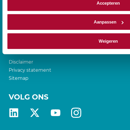
CONTACT
Accepteren
Prinses Beatrixlaan 544
Aanpassen
2595 BM Den Haag
T
088-0107777
Weigeren
Disclaimer
Privacy statement
Sitemap
VOLG ONS