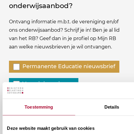
onderwijsaanbod?
Ontvang informatie m.b.t. de vereniging en/of
ons onderwijsaanbod? Schrijf je in! Ben je al lid
van het RB? Geef dan in je profiel op Mijn RB
aan welke nieuwsbrieven je wil ontvangen.
Welke
Permanente Educatie nieuwsbrief
nieuwsbrieven
zou
Verenigingsnieuws
je
willen
E-mailadres
*
ontvangen?
Toestemming
Details
naam@bedrijf.nl
Deze website maakt gebruik van cookies