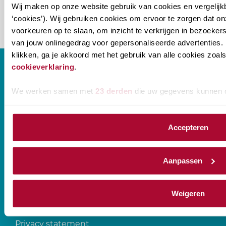
Wij maken op onze website gebruik van cookies en vergelijk
‘cookies’). Wij gebruiken cookies om ervoor te zorgen dat o
voorkeuren op te slaan, om inzicht te verkrijgen in bezoeke
van jouw onlinegedrag voor gepersonaliseerde advertenties. 
klikken, ga je akkoord met het gebruik van alle cookies zo
cookieverklaring
.
We werken samen met
23 derden
die uw gegevens kunnen 
CONTACT
Accepteren
Prinses Beatrixlaan 544
2595 BM Den Haag
Aanpassen
T
088-0107777
Weigeren
Disclaimer
Privacy statement