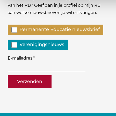
van het RB? Geef dan in je profiel op Mijn RB
aan welke nieuwsbrieven je wil ontvangen.
Welke
Permanente Educatie nieuwsbrief
nieuwsbrieven
zou
Verenigingsnieuws
je
willen
E-mailadres
*
ontvangen?
naam@bedrijf.nl