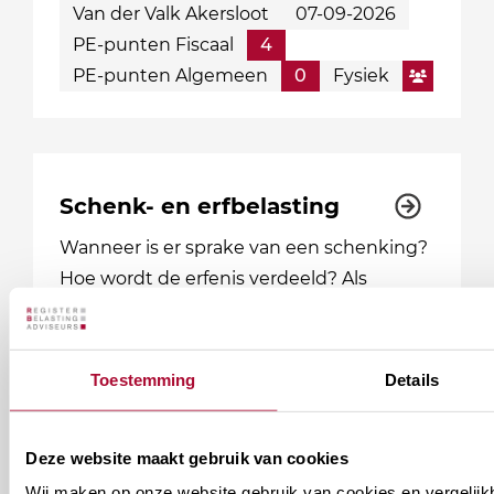
Van der Valk Akersloot
07-09-2026
PE-punten Fiscaal
4
PE-punten Algemeen
0
Fysiek
Schenk- en erfbelasting
Wanneer is er sprake van een schenking?
Hoe wordt de erfenis verdeeld? Als
belastingadviseur beweeg je mee met de
verschillende levensfases van klanten. Je
krijgt dan ook gegarandeerd te maken…
Toestemming
Details
BCN Utrecht (Daltonlaan 100)
Datum mogelijkheden: 2
Deze website maakt gebruik van cookies
PE-punten Fiscaal
18
Wij maken op onze website gebruik van cookies en vergelijk