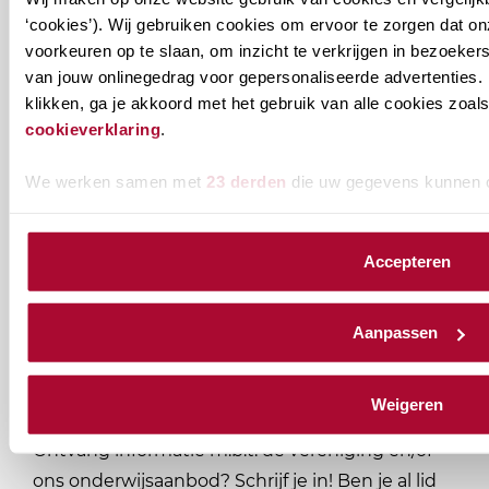
PE-punten Algemeen
0
‘cookies’). Wij gebruiken cookies om ervoor te zorgen dat o
Module
voorkeuren op te slaan, om inzicht te verkrijgen in bezoeke
van jouw onlinegedrag voor gepersonaliseerde advertenties. 
klikken, ga je akkoord met het gebruik van alle cookies zo
cookieverklaring
.
1
2
3
…
14
We werken samen met
23 derden
die uw gegevens kunnen 
Accepteren
Ontvang informatie over de
Aanpassen
vereniging en/of ons
onderwijsaanbod?
Weigeren
Ontvang informatie m.b.t. de vereniging en/of
ons onderwijsaanbod? Schrijf je in! Ben je al lid