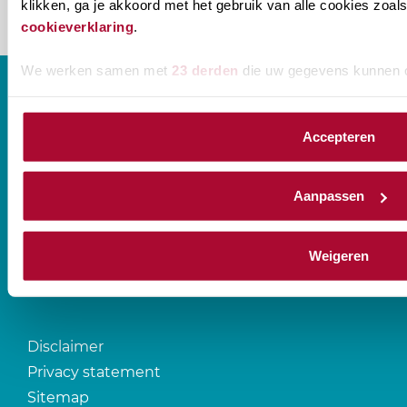
klikken, ga je akkoord met het gebruik van alle cookies zo
cookieverklaring
.
We werken samen met
23 derden
die uw gegevens kunnen 
Accepteren
CONTACT
Aanpassen
Prinses Beatrixlaan 544
2595 BM Den Haag
Weigeren
T
088-0107777
Disclaimer
Privacy statement
Sitemap