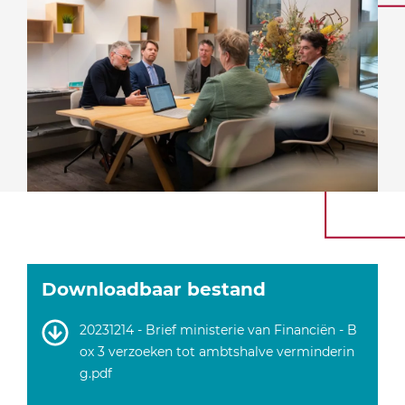
Downloadbaar bestand
20231214 - Brief ministerie van Financiën - B
ox 3 verzoeken tot ambtshalve verminderin
g.pdf