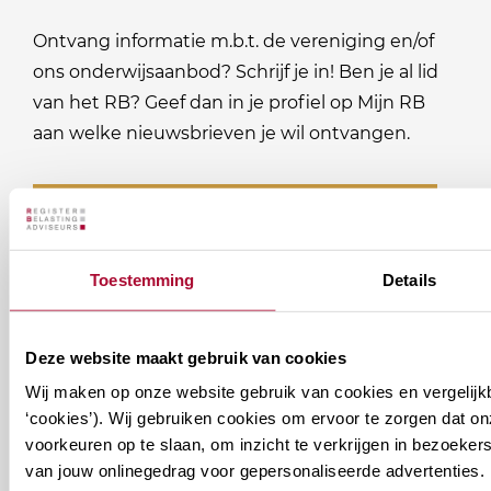
Ontvang informatie m.b.t. de vereniging en/of
ons onderwijsaanbod? Schrijf je in! Ben je al lid
van het RB? Geef dan in je profiel op Mijn RB
aan welke nieuwsbrieven je wil ontvangen.
Welke
Permanente Educatie nieuwsbrief
nieuwsbrieven
zou
Verenigingsnieuws
Toestemming
Details
je
willen
E-mailadres
*
ontvangen?
Deze website maakt gebruik van cookies
Wij maken op onze website gebruik van cookies en vergelijk
naam@bedrijf.nl
‘cookies’). Wij gebruiken cookies om ervoor te zorgen dat o
voorkeuren op te slaan, om inzicht te verkrijgen in bezoeke
van jouw onlinegedrag voor gepersonaliseerde advertenties. 