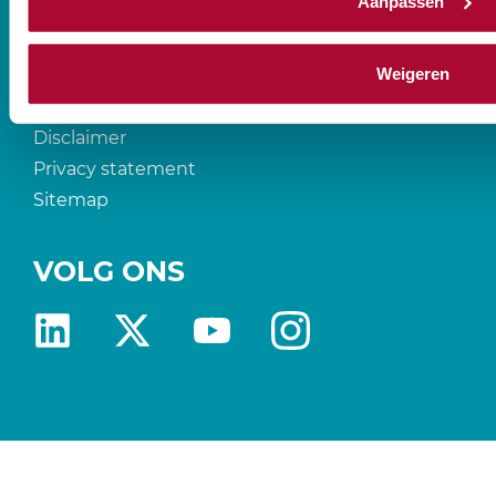
Aanpassen
2595 BM Den Haag
T
088-0107777
Weigeren
Disclaimer
Privacy statement
Sitemap
VOLG ONS