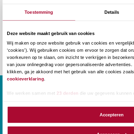
Toestemming
Details
Ontvang informatie m.b.t. de vereniging en/of
ons onderwijsaanbod? Schrijf je in! Ben je al lid
van het RB? Geef dan in je profiel op Mijn RB
Deze website maakt gebruik van cookies
aan welke nieuwsbrieven je wil ontvangen.
Wij maken op onze website gebruik van cookies en vergelijk
‘cookies’). Wij gebruiken cookies om ervoor te zorgen dat o
voorkeuren op te slaan, om inzicht te verkrijgen in bezoeke
van jouw onlinegedrag voor gepersonaliseerde advertenties. 
klikken, ga je akkoord met het gebruik van alle cookies zo
cookieverklaring
.
We werken samen met
23 derden
die uw gegevens kunnen 
CONTACT
Accepteren
Prinses Beatrixlaan 544