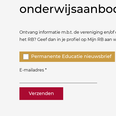
onderwijsaanbo
Ontvang informatie m.b.t. de vereniging en/of o
het RB? Geef dan in je profiel op Mijn RB aan
Welke
Permanente Educatie nieuwsbrief
nieuwsbrieven
zou
E-mailadres
*
je
willen
naam@bedrijf.nl
ontvangen?