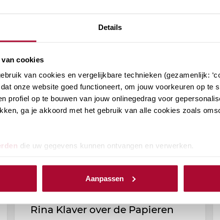
hten
Details
 van cookies
bruik van cookies en vergelijkbare technieken (gezamenlijk: ‘co
dat onze website goed functioneert, om jouw voorkeuren op te sl
n profiel op te bouwen van jouw onlinegedrag voor gepersonalis
klikken, ga je akkoord met het gebruik van alle cookies zoals om
erden
die uw gegevens kunnen ontvangen en verwerken.
Aanpassen
RB Podcast (afl. 172): Notaris
Rina Klaver over de Papieren