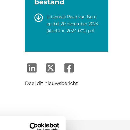
bestand
Uitspraak Raad van Bero
ep d.d. 20 december 2024
(klachtnr. 2024-002).pdf
Deel dit nieuwsbericht