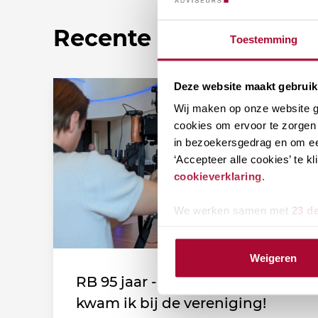
Recente nieuwsberic
Toestemming
Deze website maakt gebruik
Wij maken op onze website ge
cookies om ervoor te zorgen 
in bezoekersgedrag en om ee
‘Accepteer alle cookies’ te 
cookieverklaring
.
We werken samen met
23 d
Weigeren
RB 95 jaar - Leden vertellen: Zo
kwam ik bij de vereniging!