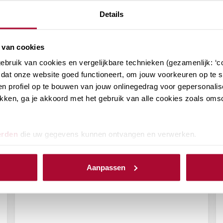
Details
 van cookies
RB Podcast (afl. 172): Notaris
bruik van cookies en vergelijkbare technieken (gezamenlijk: ‘co
Rina Klaver over de Papieren
dat onze website goed functioneert, om jouw voorkeuren op te sl
Schenking
n profiel op te bouwen van jouw onlinegedrag voor gepersonalis
klikken, ga je akkoord met het gebruik van alle cookies zoals om
5 augustus 2026
erden
die uw gegevens kunnen ontvangen en verwerken.
Aanpassen