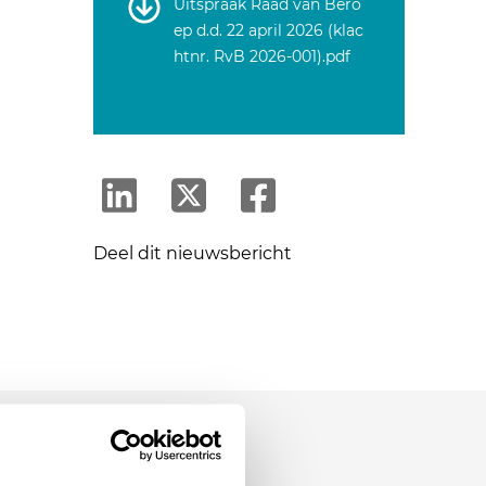
Uitspraak Raad van Bero
ep d.d. 22 april 2026 (klac
htnr. RvB 2026-001).pdf
Deel dit nieuwsbericht