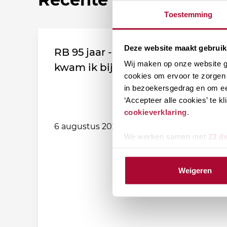
Toestemming
Deze website maakt gebruik
RB 95 jaar - Leden vertellen: Zo
Wij maken op onze website ge
kwam ik bij de vereniging!
cookies om ervoor te zorgen 
in bezoekersgedrag en om ee
‘Accepteer alle cookies’ te 
cookieverklaring
.
6 augustus 2026
We werken samen met
23 d
Weigeren