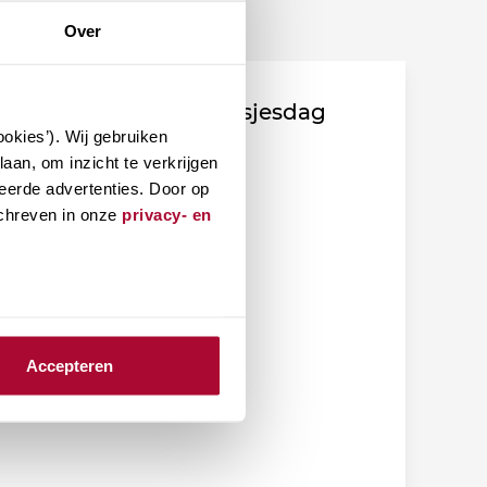
Over
Fiscale duiding Prinsjesdag
okies’). Wij gebruiken
2026
aan, om inzicht te verkrijgen
eerde advertenties. Door op
schreven in onze
privacy- en
31 juli 2026
Accepteren