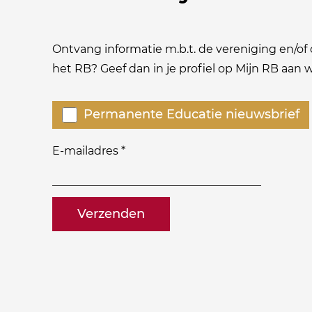
Ontvang informatie m.b.t. de vereniging en/of o
het RB? Geef dan in je profiel op Mijn RB aan
Welke
Permanente Educatie nieuwsbrief
nieuwsbrieven
zou
E-mailadres
*
je
willen
naam@bedrijf.nl
ontvangen?