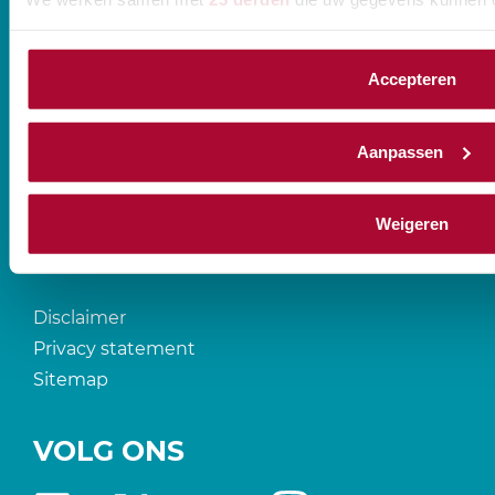
Accepteren
CONTACT
Aanpassen
Prinses Beatrixlaan 544
2595 BM Den Haag
Weigeren
T
088-0107777
Disclaimer
Privacy statement
Sitemap
VOLG ONS