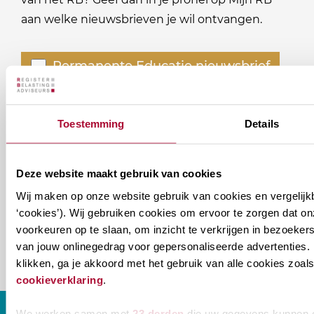
aan welke nieuwsbrieven je wil ontvangen.
Welke
Permanente Educatie nieuwsbrief
nieuwsbrieven
zou
Verenigingsnieuws
je
Toestemming
Details
willen
E-mailadres
*
ontvangen?
Deze website maakt gebruik van cookies
naam@bedrijf.nl
Wij maken op onze website gebruik van cookies en vergelijk
‘cookies’). Wij gebruiken cookies om ervoor te zorgen dat o
voorkeuren op te slaan, om inzicht te verkrijgen in bezoeke
van jouw onlinegedrag voor gepersonaliseerde advertenties. 
klikken, ga je akkoord met het gebruik van alle cookies zo
cookieverklaring
.
We werken samen met
23 derden
die uw gegevens kunnen 