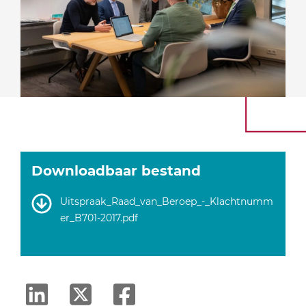
Downloadbaar bestand
Uitspraak_Raad_van_Beroep_-_Klachtnumm
er_B701-2017.pdf