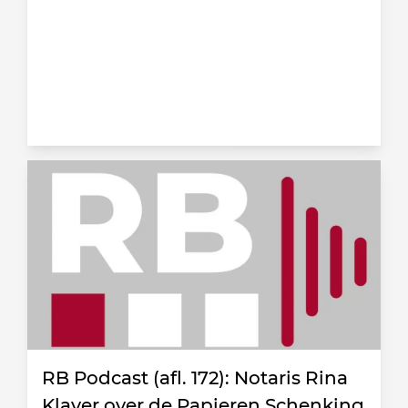
RB Podcast (afl. 172): Notaris Rina
Klaver over de Papieren Schenking