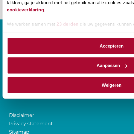
klikken, ga je akkoord met het gebruik van alle cookies zo
cookieverklaring
.
We werken samen met
23 derden
die uw gegevens kunnen 
Accepteren
CONTACT
Aanpassen
Prinses Beatrixlaan 544
2595 BM Den Haag
Weigeren
T
088-0107777
Disclaimer
Privacy statement
Sitemap