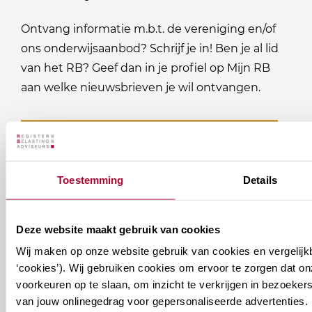
Ontvang informatie m.b.t. de vereniging en/of
ons onderwijsaanbod? Schrijf je in! Ben je al lid
van het RB? Geef dan in je profiel op Mijn RB
aan welke nieuwsbrieven je wil ontvangen.
Welke
Permanente Educatie nieuwsbrief
nieuwsbrieven
zou
Verenigingsnieuws
Toestemming
Details
je
willen
E-mailadres
*
ontvangen?
Deze website maakt gebruik van cookies
Wij maken op onze website gebruik van cookies en vergelijk
naam@bedrijf.nl
‘cookies’). Wij gebruiken cookies om ervoor te zorgen dat o
voorkeuren op te slaan, om inzicht te verkrijgen in bezoeke
van jouw onlinegedrag voor gepersonaliseerde advertenties. 