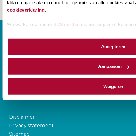
klikken, ga je akkoord met het gebruik van alle cookies zo
cookieverklaring
.
We werken samen met
23 derden
die uw gegevens kunnen 
Accepteren
CONTACT
Aanpassen
Prinses Beatrixlaan 544
2595 BM Den Haag
Weigeren
T
088-0107777
Disclaimer
Privacy statement
Sitemap