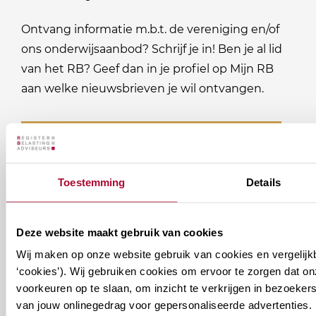
Ontvang informatie m.b.t. de vereniging en/of
ons onderwijsaanbod? Schrijf je in! Ben je al lid
van het RB? Geef dan in je profiel op Mijn RB
aan welke nieuwsbrieven je wil ontvangen.
Welke
Permanente Educatie nieuwsbrief
nieuwsbrieven
zou
Verenigingsnieuws
Toestemming
Details
je
willen
E-mailadres
*
ontvangen?
Deze website maakt gebruik van cookies
Wij maken op onze website gebruik van cookies en vergelijk
naam@bedrijf.nl
‘cookies’). Wij gebruiken cookies om ervoor te zorgen dat o
voorkeuren op te slaan, om inzicht te verkrijgen in bezoeke
van jouw onlinegedrag voor gepersonaliseerde advertenties. 