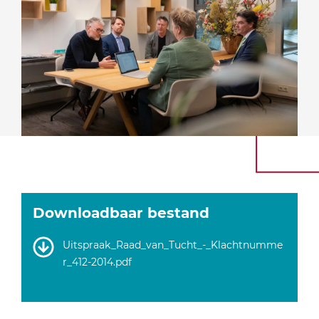
Downloadbaar bestand
Uitspraak_Raad_van_Tucht_-_Klachtnumme
r_412-2014.pdf