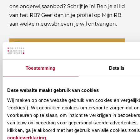
ons onderwijsaanbod? Schrijf je in! Ben je al lid
van het RB? Geef dan in je profiel op Mijn RB
aan welke nieuwsbrieven je wil ontvangen.
Welke
Permanente Educatie nieuwsbrief
nieuwsbrieven
zou
Verenigingsnieuws
Toestemming
Details
je
willen
E-mailadres
*
ontvangen?
Deze website maakt gebruik van cookies
naam@bedrijf.nl
Wij maken op onze website gebruik van cookies en vergelijk
‘cookies’). Wij gebruiken cookies om ervoor te zorgen dat o
voorkeuren op te slaan, om inzicht te verkrijgen in bezoeke
van jouw onlinegedrag voor gepersonaliseerde advertenties. 
klikken, ga je akkoord met het gebruik van alle cookies zo
cookieverklaring
.