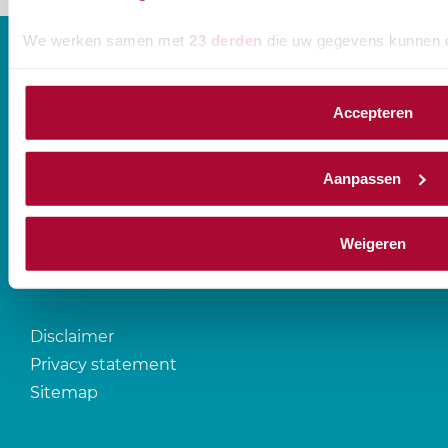
We werken samen met
23 derden
die uw gegevens kunnen 
Accepteren
CONTACT
Aanpassen
Prinses Beatrixlaan 544
2595 BM Den Haag
Weigeren
T
088-0107777
Disclaimer
Privacy statement
Sitemap