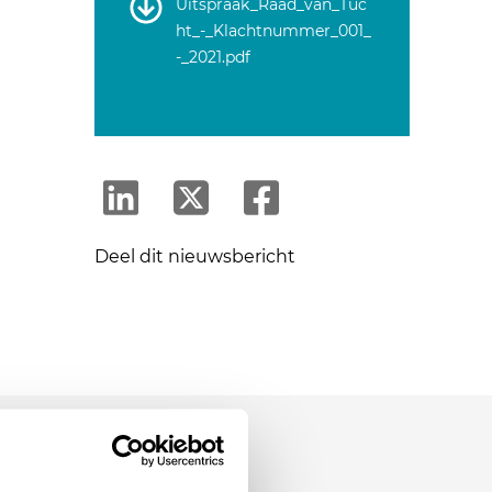
Uitspraak_Raad_van_Tuc
ht_-_Klachtnummer_001_
-_2021.pdf
Deel dit nieuwsbericht