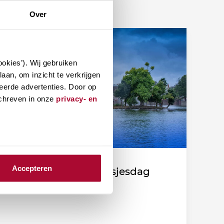
Over
okies’). Wij gebruiken
aan, om inzicht te verkrijgen
eerde advertenties. Door op
schreven in onze
privacy- en
Accepteren
Fiscale duiding Prinsjesdag
2026