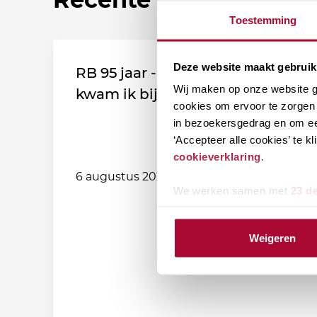
Toestemming
Deze website maakt gebruik
RB 95 jaar - Leden vertellen: Zo
Wij maken op onze website ge
kwam ik bij de vereniging!
cookies om ervoor te zorgen 
in bezoekersgedrag en om ee
‘Accepteer alle cookies’ te 
cookieverklaring
.
6 augustus 2026
We werken samen met
23 d
Weigeren