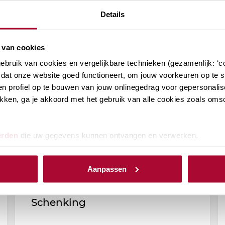
Details
 van cookies
bruik van cookies en vergelijkbare technieken (gezamenlijk: ‘co
dat onze website goed functioneert, om jouw voorkeuren op te sl
n profiel op te bouwen van jouw onlinegedrag voor gepersonalis
klikken, ga je akkoord met het gebruik van alle cookies zoals om
erden
die uw gegevens kunnen ontvangen en verwerken.
Aanpassen
RB Podcast (afl. 172): Notaris
Rina Klaver over de Papieren
Schenking