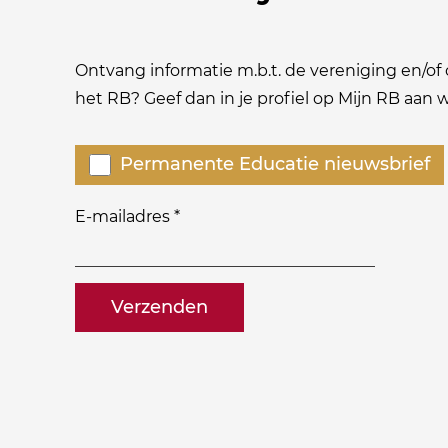
Ontvang informatie m.b.t. de vereniging en/of o
het RB? Geef dan in je profiel op Mijn RB aan
Welke
Permanente Educatie nieuwsbrief
nieuwsbrieven
zou
E-mailadres
*
je
willen
naam@bedrijf.nl
ontvangen?