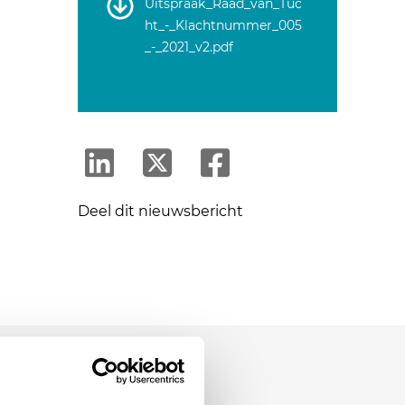
Uitspraak_Raad_van_Tuc
ht_-_Klachtnummer_005
_-_2021_v2.pdf
Deel dit nieuwsbericht