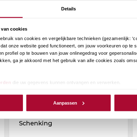
Details
 van cookies
bruik van cookies en vergelijkbare technieken (gezamenlijk: ‘co
dat onze website goed functioneert, om jouw voorkeuren op te sl
n profiel op te bouwen van jouw onlinegedrag voor gepersonalis
klikken, ga je akkoord met het gebruik van alle cookies zoals om
erden
die uw gegevens kunnen ontvangen en verwerken.
Aanpassen
RB Podcast (afl. 172): Notaris
Rina Klaver over de Papieren
Schenking