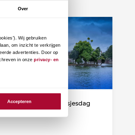
Over
okies’). Wij gebruiken
aan, om inzicht te verkrijgen
eerde advertenties. Door op
schreven in onze
privacy- en
Accepteren
Fiscale duiding Prinsjesdag
2026