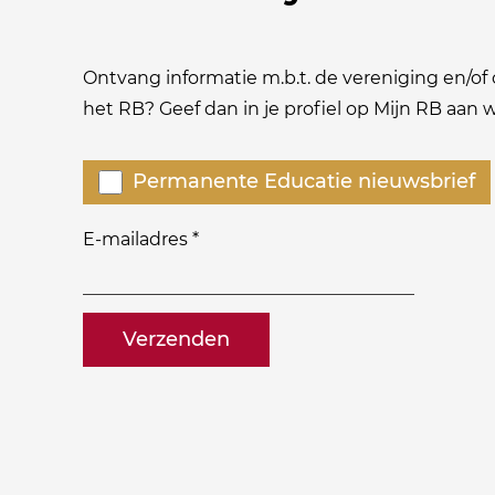
Ontvang informatie m.b.t. de vereniging en/of o
het RB? Geef dan in je profiel op Mijn RB aan
Welke
Permanente Educatie nieuwsbrief
nieuwsbrieven
zou
E-mailadres
*
je
willen
naam@bedrijf.nl
ontvangen?