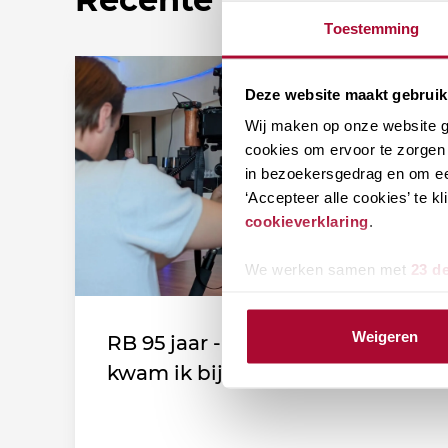
Toestemming
Deze website maakt gebruik
Wij maken op onze website ge
cookies om ervoor te zorgen 
in bezoekersgedrag en om ee
‘Accepteer alle cookies’ te 
cookieverklaring
.
We werken samen met
23 d
Weigeren
RB 95 jaar - Leden vertellen: Zo
kwam ik bij de vereniging!