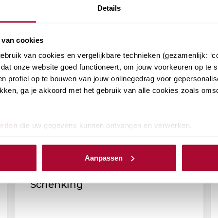
Details
 van cookies
bruik van cookies en vergelijkbare technieken (gezamenlijk: ‘co
dat onze website goed functioneert, om jouw voorkeuren op te sl
n profiel op te bouwen van jouw onlinegedrag voor gepersonalis
klikken, ga je akkoord met het gebruik van alle cookies zoals om
erden
die uw gegevens kunnen ontvangen en verwerken.
RB Podcast (afl. 172): Notaris
Aanpassen
Rina Klaver over de Papieren
Schenking