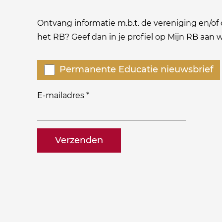
Ontvang informatie m.b.t. de vereniging en/of o
het RB? Geef dan in je profiel op Mijn RB aan
Welke
Permanente Educatie nieuwsbrief
nieuwsbrieven
zou
E-mailadres
*
je
willen
naam@bedrijf.nl
ontvangen?