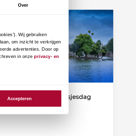
Over
okies’). Wij gebruiken
aan, om inzicht te verkrijgen
eerde advertenties. Door op
schreven in onze
privacy- en
Fiscale duiding Prinsjesdag
Accepteren
2026