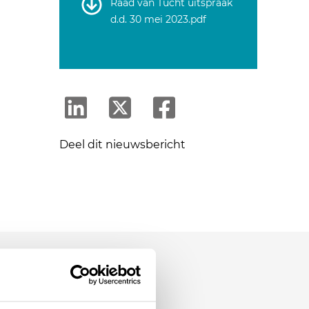
Raad van Tucht uitspraak
d.d. 30 mei 2023.pdf
Deel dit nieuwsbericht