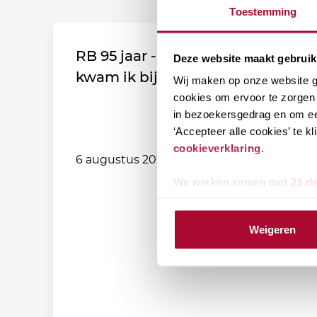
Toestemming
RB 95 jaar - Leden vertellen: Zo
Deze website maakt gebruik
kwam ik bij de vereniging!
Wij maken op onze website ge
cookies om ervoor te zorgen 
in bezoekersgedrag en om ee
‘Accepteer alle cookies’ te 
cookieverklaring
.
6 augustus 2026
We werken samen met
23 d
Weigeren