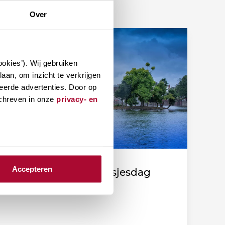
Over
okies’). Wij gebruiken
aan, om inzicht te verkrijgen
eerde advertenties. Door op
schreven in onze
privacy- en
Accepteren
Fiscale duiding Prinsjesdag
2026