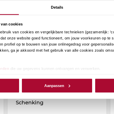
Details
 van cookies
bruik van cookies en vergelijkbare technieken (gezamenlijk: ‘co
dat onze website goed functioneert, om jouw voorkeuren op te sl
n profiel op te bouwen van jouw onlinegedrag voor gepersonalis
klikken, ga je akkoord met het gebruik van alle cookies zoals om
erden
die uw gegevens kunnen ontvangen en verwerken.
Aanpassen
RB Podcast (afl. 172): Notaris
Rina Klaver over de Papieren
Schenking