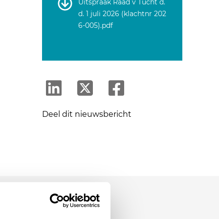
Uitspraak Raad v Tucht d.
d. 1 juli 2026 (klachtnr 202
6-005).pdf
Deel dit nieuwsbericht