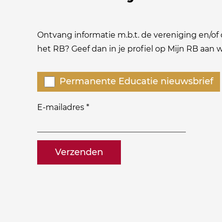
Ontvang informatie m.b.t. de vereniging en/of o
het RB? Geef dan in je profiel op Mijn RB aan
Welke
Permanente Educatie nieuwsbrief
nieuwsbrieven
zou
E-mailadres
*
je
willen
naam@bedrijf.nl
ontvangen?