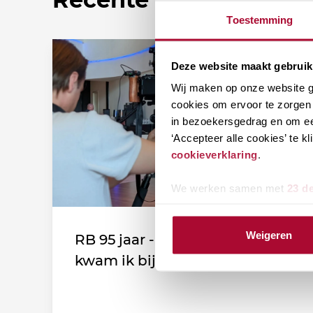
Toestemming
Deze website maakt gebruik
Wij maken op onze website ge
cookies om ervoor te zorgen 
in bezoekersgedrag en om ee
‘Accepteer alle cookies’ te 
cookieverklaring
.
We werken samen met
23 d
Weigeren
RB 95 jaar - Leden vertellen: Zo
kwam ik bij de vereniging!