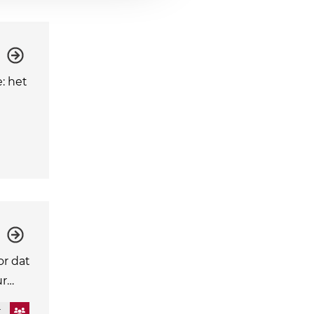
: het
or dat
ur…
k