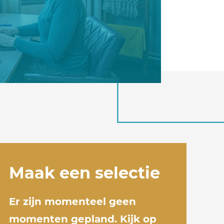
Maak een selectie
Er zijn momenteel geen
momenten gepland. Kijk op