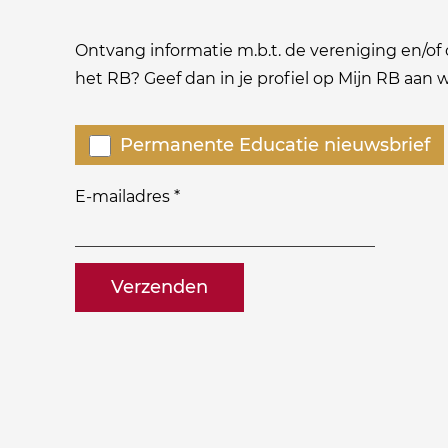
Ontvang informatie m.b.t. de vereniging en/of o
het RB? Geef dan in je profiel op Mijn RB aan
Welke
Permanente Educatie nieuwsbrief
nieuwsbrieven
zou
E-mailadres
*
je
willen
naam@bedrijf.nl
ontvangen?