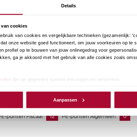
Details
 van cookies
bruik van cookies en vergelijkbare technieken (gezamenlijk: ‘co
dat onze website goed functioneert, om jouw voorkeuren op te sl
n profiel op te bouwen van jouw onlinegedrag voor gepersonalis
klikken, ga je akkoord met het gebruik van alle cookies zoals om
ikkingstellingsregeling
erden
die uw gegevens kunnen ontvangen en verwerken.
en aanmerkelijk belang onderdeel zijn van jouw
ijk op de hoogte van de laatste ontwikkelingen. Bij RB
Aanpassen
PE-punten Fiscaal
12
PE-punten Algemeen
0