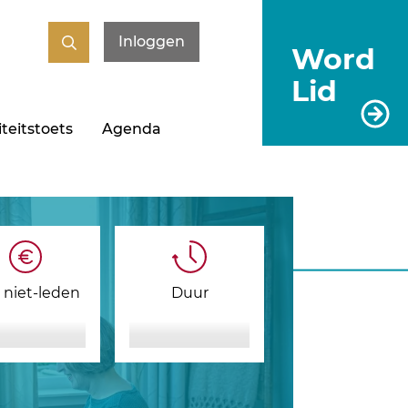
Inloggen
Word
Lid
teitstoets
Agenda
s niet-leden
Duur