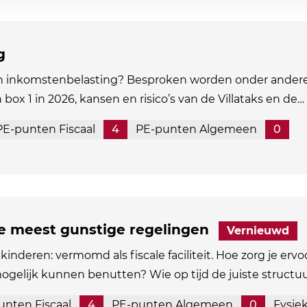
g
in inkomstenbelasting? Besproken worden onder andere
n box 1 in 2026, kansen en risico’s van de Villataks en de…
PE-punten Fiscaal
4
PE-punten Algemeen
0
de meest gunstige regelingen
Vernieuwd
kinderen: vermomd als fiscale faciliteit. Hoe zorg je ervo
mogelijk kunnen benutten? Wie op tijd de juiste structu
unten Fiscaal
4
PE-punten Algemeen
0
Fysie