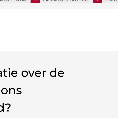
tie over de
 ons
d?