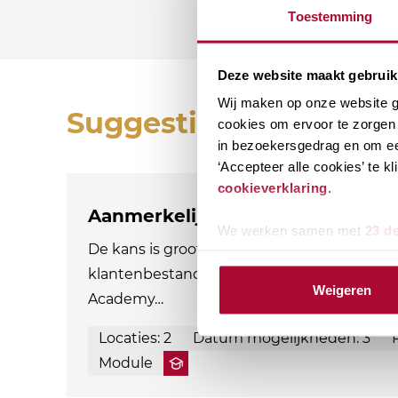
Toestemming
Deze website maakt gebruik
Wij maken op onze website ge
Suggesties
cookies om ervoor te zorgen 
in bezoekersgedrag en om ee
‘Accepteer alle cookies’ te 
cookieverklaring
.
Aanmerkelijk belang en terbesch
We werken samen met
23 d
De kans is groot dat aandeelhouders met e
klantenbestand. Als adviseur ben je natuurl
Weigeren
Academy…
Locaties: 2
Datum mogelijkheden: 3
Module